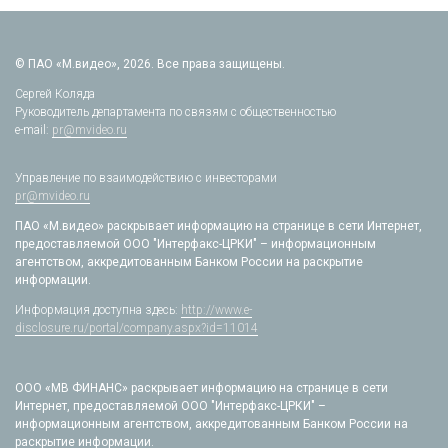
© ПАО «М.видео», 2026. Все права защищены.
Сергей Коляда
Руководитель департамента по связям с общественностью
e-mail:
pr@mvideo.ru
Управление по взаимодействию с инвесторами
pr@mvideo.ru
ПАО «М.видео» раскрывает информацию на странице в сети Интернет,
предоставляемой ООО "Интерфакс-ЦРКИ" – информационным
агентством, аккредитованным Банком России на раскрытие
информации.
Информация доступна здесь:
http://www.e-
disclosure.ru/portal/company.aspx?id=11014
ООО «МВ ФИНАНС» раскрывает информацию на странице в сети
Интернет, предоставляемой ООО "Интерфакс-ЦРКИ" –
информационным агентством, аккредитованным Банком России на
раскрытие информации.