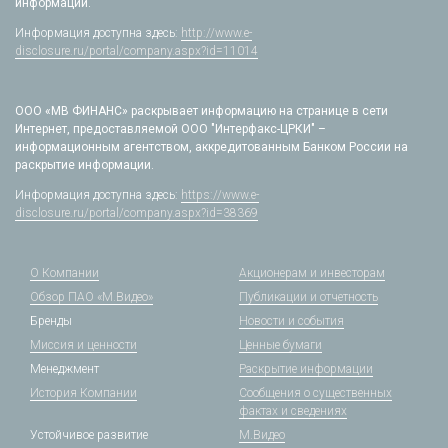
информации.
Информация доступна здесь:
http://www.e-
disclosure.ru/portal/company.aspx?id=11014
ООО «МВ ФИНАНС» раскрывает информацию на странице в сети
Интернет, предоставляемой ООО "Интерфакс-ЦРКИ" –
информационным агентством, аккредитованным Банком России на
раскрытие информации.
Информация доступна здесь:
https://www.e-
disclosure.ru/portal/company.aspx?id=38369
О Компании
Акционерам и инвесторам
Обзор ПАО «М.Видео»
Публикации и отчетность
Бренды
Новости и события
Миссия и ценности
Ценные бумаги
Менеджмент
Раскрытие информации
История Компании
Сообщения о существенных
фактах и сведениях
Устойчивое развитие
М.Видео