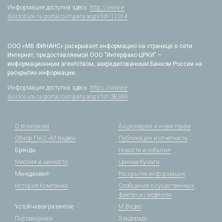
Информация доступна здесь:
http://www.e-
disclosure.ru/portal/company.aspx?id=11014
ООО «МВ ФИНАНС» раскрывает информацию на странице в сети
Интернет, предоставляемой ООО "Интерфакс-ЦРКИ" –
информационным агентством, аккредитованным Банком России на
раскрытие информации.
Информация доступна здесь:
https://www.e-
disclosure.ru/portal/company.aspx?id=38369
О Компании
Акционерам и инвесторам
Обзор ПАО «М.Видео»
Публикации и отчетность
Бренды
Новости и события
Миссия и ценности
Ценные бумаги
Менеджмент
Раскрытие информации
История Компании
Сообщения о существенных
фактах и сведениях
Устойчивое развитие
М.Видео
Поставщикам
Эльдорадо