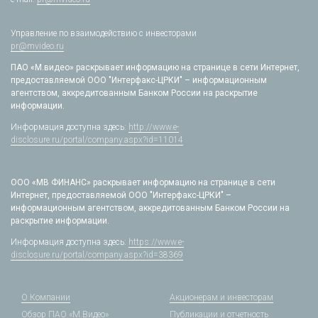
Управление по взаимодействию с инвесторами
pr@mvideo.ru
ПАО «М.видео» раскрывает информацию на странице в сети Интернет,
предоставляемой ООО "Интерфакс-ЦРКИ" – информационным
агентством, аккредитованным Банком России на раскрытие
информации.
Информация доступна здесь:
http://www.e-
disclosure.ru/portal/company.aspx?id=11014
ООО «МВ ФИНАНС» раскрывает информацию на странице в сети
Интернет, предоставляемой ООО "Интерфакс-ЦРКИ" –
информационным агентством, аккредитованным Банком России на
раскрытие информации.
Информация доступна здесь:
https://www.e-
disclosure.ru/portal/company.aspx?id=38369
О Компании
Акционерам и инвесторам
Обзор ПАО «М.Видео»
Публикации и отчетность