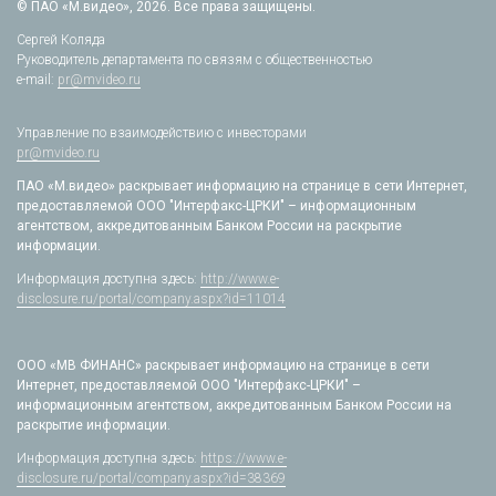
© ПАО «М.видео», 2026. Все права защищены.
Сергей Коляда
Руководитель департамента по связям с общественностью
e-mail:
pr@mvideo.ru
Управление по взаимодействию с инвесторами
pr@mvideo.ru
ПАО «М.видео» раскрывает информацию на странице в сети Интернет,
предоставляемой ООО "Интерфакс-ЦРКИ" – информационным
агентством, аккредитованным Банком России на раскрытие
информации.
Информация доступна здесь:
http://www.e-
disclosure.ru/portal/company.aspx?id=11014
ООО «МВ ФИНАНС» раскрывает информацию на странице в сети
Интернет, предоставляемой ООО "Интерфакс-ЦРКИ" –
информационным агентством, аккредитованным Банком России на
раскрытие информации.
Информация доступна здесь:
https://www.e-
disclosure.ru/portal/company.aspx?id=38369