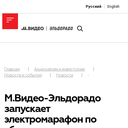
Русский
English
Главная
Акционерам и инвесторам
Новости и события
Новости
-
М.Видео-Эльдорадо
запускает
электромарафон по