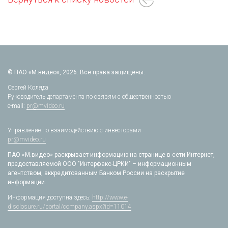
© ПАО «М.видео», 2026. Все права защищены.
Сергей Коляда
Руководитель департамента по связям с общественностью
e-mail:
pr@mvideo.ru
Управление по взаимодействию с инвесторами
pr@mvideo.ru
ПАО «М.видео» раскрывает информацию на странице в сети Интернет,
предоставляемой ООО "Интерфакс-ЦРКИ" – информационным
агентством, аккредитованным Банком России на раскрытие
информации.
Информация доступна здесь:
http://www.e-
disclosure.ru/portal/company.aspx?id=11014