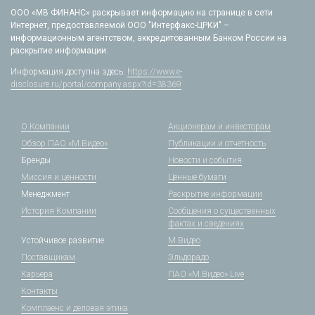
ООО «МВ ФИНАНС» раскрывает информацию на странице в сети
Интернет, предоставляемой ООО "Интерфакс-ЦРКИ" –
информационным агентством, аккредитованным Банком России на
раскрытие информации.
Информация доступна здесь:
https://www.e-
disclosure.ru/portal/company.aspx?id=38369
О Компании
Акционерам и инвесторам
Обзор ПАО «М.Видео»
Публикации и отчетность
Бренды
Новости и события
Миссия и ценности
Ценные бумаги
Менеджмент
Раскрытие информации
История Компании
Сообщения о существенных
фактах и сведениях
Устойчивое развитие
М.Видео
Поставщикам
Эльдорадо
Карьера
ПАО «М.Видео» Live
Контакты
Комплаенс и деловая этика