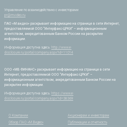
Управление по взаимодействию с инвесторами
pr@mvideo.ru
ПАО «М.видео» раскрывает информацию на странице в сети Интернет,
предоставляемой ООО "Интерфакс-ЦРКИ" – информационным
агентством, аккредитованным Банком России на раскрытие
информации.
Информация доступна здесь:
http://www.e-
disclosure.ru/portal/company.aspx?id=11014
ООО «МВ ФИНАНС» раскрывает информацию на странице в сети
Интернет, предоставляемой ООО "Интерфакс-ЦРКИ" –
информационным агентством, аккредитованным Банком России на
раскрытие информации.
Информация доступна здесь:
https://www.e-
disclosure.ru/portal/company.aspx?id=38369
О Компании
Акционерам и инвесторам
Обзор ПАО «М.Видео»
Публикации и отчетность