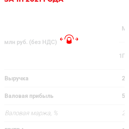
М
млн руб. (без НДС)
1П’
Выручка
21
Валовая прибыль
50
Валовая маржа, %
23