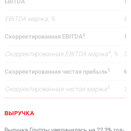
EBITDA
18
EBITDA маржа, %
8,
4
Скорректированная EBITDA
12
4
Скорректированная EBITDA маржа
, %
5,
5
Скорректированная чистая прибыль
6 
5
Скорректированная чистая маржа
3,
ВЫРУЧКА
Выручка Группы увеличилась на 22,3% год-