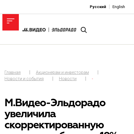
Русский
English
Главная
Акционерам и инвесторам
Новости и события
Новости
-
М.Видео-Эльдорадо
увеличила
скорректированную