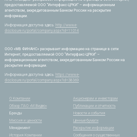
предоставляемой ООО "Интерфакс-ЦРКИ" – информационным
агентством, аккредитованным Банком России на раскрытие
информации.
Информация доступна здесь:
http://www.e-
disclosure.ru/portal/company.aspx?id=11014
ООО «МВ ФИНАНС» раскрывает информацию на странице в сети
Интернет, предоставляемой ООО "Интерфакс-ЦРКИ" –
информационным агентством, аккредитованным Банком России на
раскрытие информации.
Информация доступна здесь:
https://www.e-
disclosure.ru/portal/company.aspx?id=38369
О Компании
Акционерам и инвесторам
Обзор ПАО «М.Видео»
Публикации и отчетность
Бренды
Новости и события
Миссия и ценности
Ценные бумаги
Менеджмент
Раскрытие информации
История Компании
Сообщения о существенных