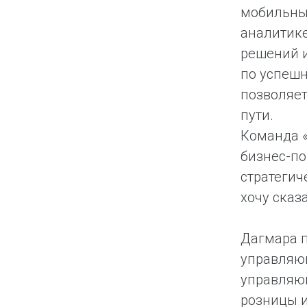
мобильные
аналитике
решений и
по успешн
позволяет
пути.
Команда «
бизнес-по
стратегич
хочу сказ
Дагмара п
управляющ
управляющ
розницы и