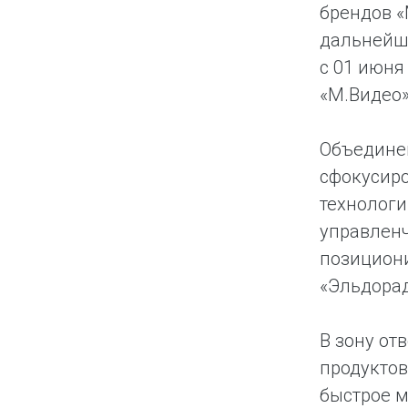
брендов «
дальнейш
с 01 июня
«М.Видео»
Объедине
сфокусиро
технологи
управлен
позициони
«Эльдорад
В зону от
продуктов
быстрое м