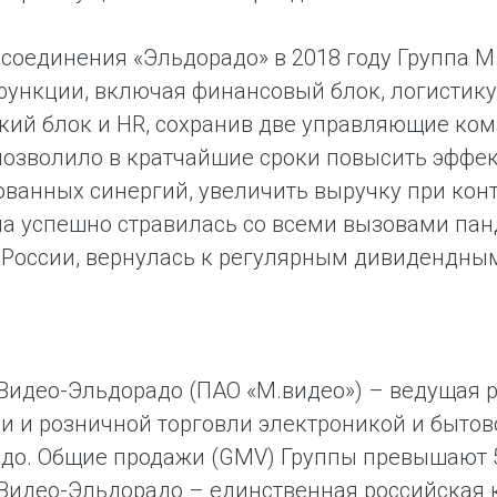
соединения «Эльдорадо» в 2018 году Группа М
ункции, включая финансовый блок, логистику
ий блок и HR, сохранив две управляющие ком
озволило в кратчайшие сроки повысить эффе
ванных синергий, увеличить выручку при конт
па успешно стравилась со всеми вызовами пан
 России, вернулась к регулярным дивидендны
Видео-Эльдорадо (ПАО «М.видео») – ведущая 
 и розничной торговли электроникой и быто
до. Общие продажи (GMV) Группы превышают 50
Видео-Эльдорадо – единственная российская 