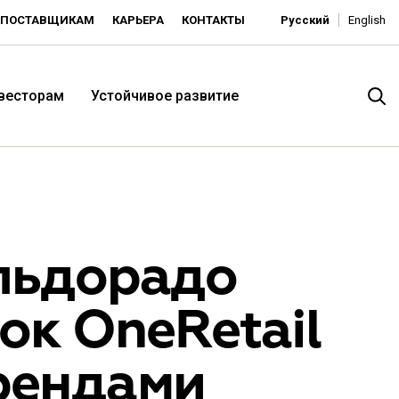
ПОСТАВЩИКАМ
КАРЬЕРА
КОНТАКТЫ
Русский
English
нвесторам
Устойчивое развитие
льдорадо
ок OneRetail
итория низких цен -
рендами
ьдорадо»