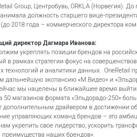
Retail Group, Центробувь, ORKLA (Норвегия). Д
занимала должность старшего вице-президент
 (до 2018 года – коммерческого директора ком
щий директор Дагмара Иванова:
лжим укреплять позиции брендов на российс
й в рамках стратегии фокус на совершенствов
 технологий и аналитики данных. OneRetail п
м дальнейшую экспансию «М.Видео» и «Эльдор
сейчас мы нацелены в ближайшее время выйти 
а 50 магазинов формата «Эльдорадо-250» боль
т дополнительным драйвером в достижении об
ие управляющих команд брендов – это амбиц
нам укрепить свое лидерство, ускорить трансф
 преимущества наших брендов».