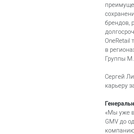
преимуще
сохранени
брендов, 
долгосро
OneRetail
в региона
Группы М
Сергей Ли
карьеру з
Генераль
«Мы уже в
GMV до од
компанию 