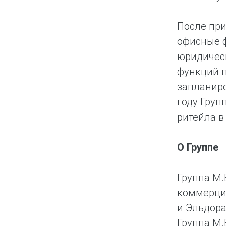
После при
офисные ф
юридическ
функций п
запланиро
году Груп
ритейла в
О Группе
Группа М.
коммерции
и Эльдора
Группа М.