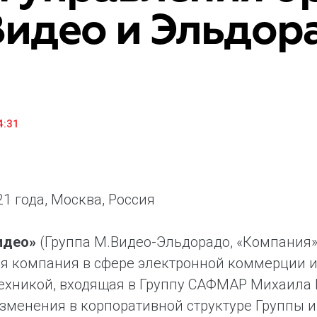
Видео и Эльдор
«М.Видео» — эксперт-инноватор в сфере торговли
Ключев
бытовой техникой и электроникой. Благодаря
предло
максимальному ассортименту и фокусу на клиенте,
поддер
компания предлагает уникальные комплексные
ассорт
решения задач покупателей через комплементарные
цифров
категории товаров, услуг и сервисов.
4:31
21 года, Москва, Россия
идео»
(Группа М.Видео-Эльдорадо, «Компания» 
я компания в сфере электронной коммерции и
ехникой, входящая в Группу САФМАР Михаила Г
зменения в корпоративной структуре Группы 