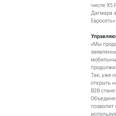
числе Х5 
Дагмара 
Евросеть»
Управляю
«Мы продо
заявленны
мобильных
продолжи
Так, уже 
открыть н
B2B стане
Объединен
позволит 
используя