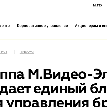
М.ТЕХ
центр
Корпоративное управление
Акционерам и и
бытия
Новости
-
уппа М.Видео-Э
дает единый бл
Технологичная розничная
Терр
я управления б
компания «М.Видео»
«Эл