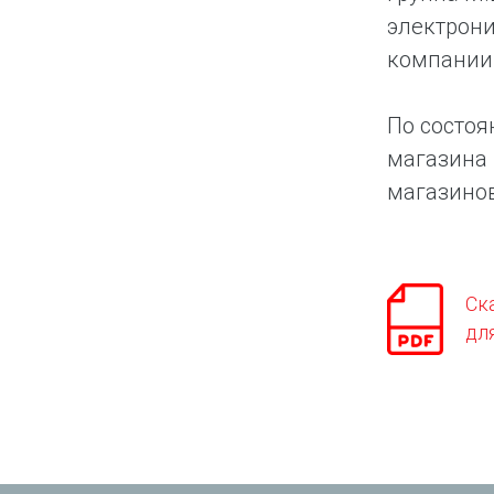
электрони
компании 
По состоя
магазина 
магазинов
Ск
дл