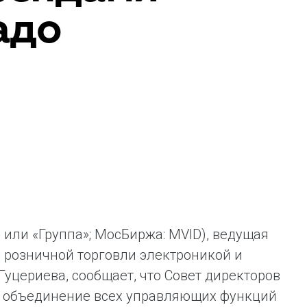
адо
ая выгода бренда для потребителя -
жение наиболее выгодной сделки при
жке промо-активности и доступного
имента потребительской электроники и
ой техники
или «Группа»; МосБиржа: MVID), ведущая
 розничной торговли электроникой и
уцериева, сообщает, что Совет директоров
и объединение всех управляющих функций