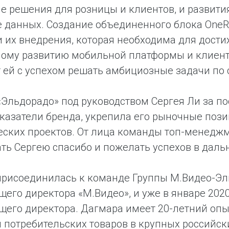
 решения для розницы и клиентов, и развития
 данных. Создание объединенного блока OneRet
 их внедрения, которая необходима для дост
ому развитию мобильной платформы и клиентск
 ей с успехом решать амбициозные задачи по
Эльдорадо» под руководством Сергея Ли за п
казатели бренда, укрепила его рыночные поз
еских проектов. От лица команды топ-менеджм
ать Сергею спасибо и пожелать успехов в даль
рисоединилась к команде Группы М.Видео-Эль
его директора «М.Видео», и уже в январе 202
его директора. Дагмара имеет 20-летний опы
 потребительских товаров в крупных российск