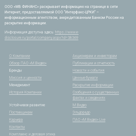
ООО «МВ ФИНАНС» раскрывает информацию на странице в сети
Интернет, предоставляемой ООО "Интерфакс-ЦРКИ" –
информационным агентством, аккредитованным Банком России на
раскрытие информации.
Информация доступна здесь:
https://www.e-
disclosure.ru/portal/company.aspx?id=38369
О Компании
Акционерам и инвесторам
Обзор ПАО «М.Видео»
Публикации и отчетность
Бренды
Новости и события
Миссия и ценности
Ценные бумаги
Менеджмент
Раскрытие информации
История Компании
Сообщения о существенных
фактах и сведениях
Устойчивое развитие
М.Видео
Поставщикам
Эльдорадо
Карьера
ПАО «М.Видео» Live
Контакты
Комплаенс и деловая этика