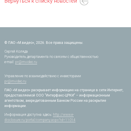
Вернуться к списку новостей
© ПАО «М.видео», 2026. Все права защищены.
Сергей Коляда
Руководитель департамента по связям с общественностью
e-mail:
pr@mvideo.ru
Управление по взаимодействию с инвесторами
pr@mvideo.ru
ПАО «М.видео» раскрывает информацию на странице в сети Интернет,
предоставляемой ООО "Интерфакс-ЦРКИ" – информационным
агентством, аккредитованным Банком России на раскрытие
информации.
Информация доступна здесь:
http://www.e-
disclosure.ru/portal/company.aspx?id=11014