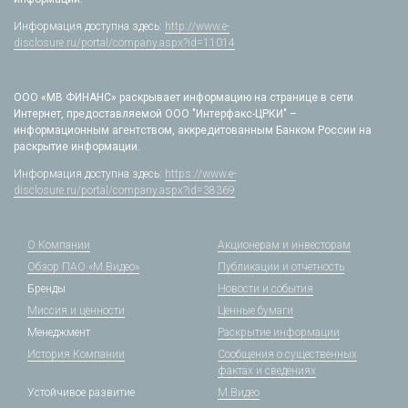
Информация доступна здесь:
http://www.e-
disclosure.ru/portal/company.aspx?id=11014
ООО «МВ ФИНАНС» раскрывает информацию на странице в сети
Интернет, предоставляемой ООО "Интерфакс-ЦРКИ" –
информационным агентством, аккредитованным Банком России на
раскрытие информации.
Информация доступна здесь:
https://www.e-
disclosure.ru/portal/company.aspx?id=38369
О Компании
Акционерам и инвесторам
Обзор ПАО «М.Видео»
Публикации и отчетность
Бренды
Новости и события
Миссия и ценности
Ценные бумаги
Менеджмент
Раскрытие информации
История Компании
Сообщения о существенных
фактах и сведениях
Устойчивое развитие
М.Видео