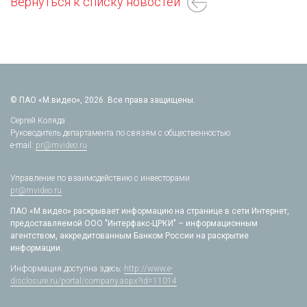
Вернуться к списку новостей
© ПАО «М.видео», 2026. Все права защищены.
Сергей Коляда
Руководитель департамента по связям с общественностью
e-mail:
pr@mvideo.ru
Управление по взаимодействию с инвесторами
pr@mvideo.ru
ПАО «М.видео» раскрывает информацию на странице в сети Интернет,
предоставляемой ООО "Интерфакс-ЦРКИ" – информационным
агентством, аккредитованным Банком России на раскрытие
информации.
Информация доступна здесь:
http://www.e-
disclosure.ru/portal/company.aspx?id=11014