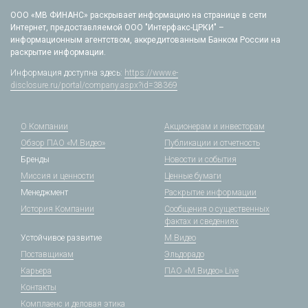
ООО «МВ ФИНАНС» раскрывает информацию на странице в сети
Интернет, предоставляемой ООО "Интерфакс-ЦРКИ" –
информационным агентством, аккредитованным Банком России на
раскрытие информации.
Информация доступна здесь:
https://www.e-
disclosure.ru/portal/company.aspx?id=38369
О Компании
Акционерам и инвесторам
Обзор ПАО «М.Видео»
Публикации и отчетность
Бренды
Новости и события
Миссия и ценности
Ценные бумаги
Менеджмент
Раскрытие информации
История Компании
Сообщения о существенных
фактах и сведениях
Устойчивое развитие
М.Видео
Поставщикам
Эльдорадо
Карьера
ПАО «М.Видео» Live
Контакты
Комплаенс и деловая этика