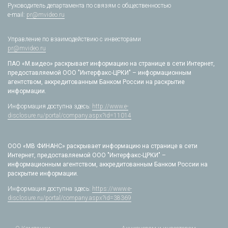
Руководитель департамента по связям с общественностью
e-mail:
pr@mvideo.ru
Управление по взаимодействию с инвесторами
pr@mvideo.ru
ПАО «М.видео» раскрывает информацию на странице в сети Интернет,
предоставляемой ООО "Интерфакс-ЦРКИ" – информационным
агентством, аккредитованным Банком России на раскрытие
информации.
Информация доступна здесь:
http://www.e-
disclosure.ru/portal/company.aspx?id=11014
ООО «МВ ФИНАНС» раскрывает информацию на странице в сети
Интернет, предоставляемой ООО "Интерфакс-ЦРКИ" –
информационным агентством, аккредитованным Банком России на
раскрытие информации.
Информация доступна здесь:
https://www.e-
disclosure.ru/portal/company.aspx?id=38369