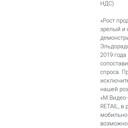
НДС).
«Рост про
зрелый и 
демонстри
Эльдорадо
2019 года
сопостав
спроса. П
исключите
нашей роз
«М.Видео-
RETAIL, в
мобильно
возможнос