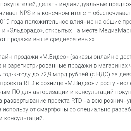
покупателей, делать индивидуальные предлож
чивает NPS и в конечном итоге – обеспечивает
019 года положительное влияние на общие пр
 и «Эльдорадо», открытых на месте МедиаМарк
ют продажи выше среднесетевых».
айн-продажи «М.Видео» (заказы онлайн с дос
 и зарегистрированные продажи в магазинах 
 год-к-году до 72,9 млрд рублей (с НДС) за де
проекта RTD в рознице «М.Видео» и росту чис
ым ПО для авторизации и консультаций покупа
 развертывание проекта RTD на всю розничную
в используют смартфоны со специально разра
и консультаций.