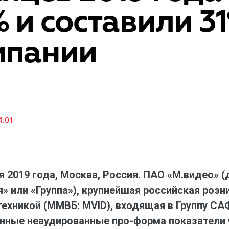
 и составили 3
«М.Видео» — эксперт-инноватор в сфере торговли
Ключев
бытовой техникой и электроникой. Благодаря
предло
максимальному ассортименту и фокусу на клиенте,
поддер
мпании
компания предлагает уникальные комплексные
ассорт
решения задач покупателей через комплементарные
цифров
категории товаров, услуг и сервисов.
4:01
я 2019 года, Москва, Россия. ПАО «М.видео» 
» или «Группа»), крупнейшая российская розн
техникой (ММВБ: MVID), входящая в Группу С
нные неаудированные про-форма показатели