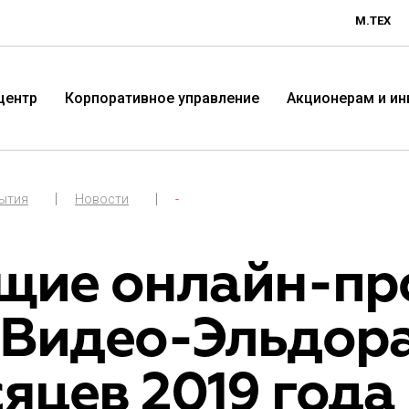
М.ТЕХ
центр
Корпоративное управление
Акционерам и и
бытия
Новости
-
щие онлайн-пр
.Видео-Эльдора
Технологичная розничная
Терр
яцев 2019 года
компания «М.Видео»
«Эл