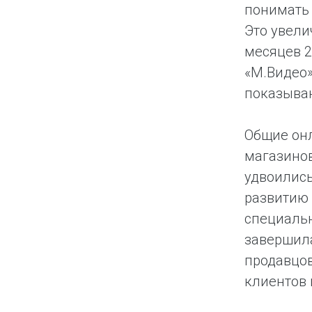
понимать 
Это увели
месяцев 2
«М.Видео»
показыва
Общие онл
магазинов
удвоились
развитию 
специальн
завершила
продавцо
клиентов 