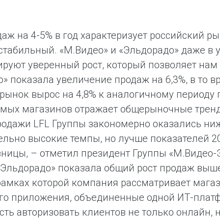
даж на 4-5% в год характеризует российский р
стабильный. «М.Видео» и «Эльдорадо» даже в 
руют уверенный рост, который позволяет нам 
» показала увеличение продаж на 6,3%, в то в
 рынок вырос на 4,8% к аналогичному периоду
имых магазинов отражает общерыночные тренд
родажи LFL Группы закономерно оказались ни
льно высокие темпы, но лучше показателей 201
ницы, – отметил президент Группы «М.Видео-
Эльдорадо» показала общий рост продаж выше
 рамках которой компания рассматривает мага
го приложения, объединенные одной ИТ-плат
ть авторизовать клиентов не только онлайн, н