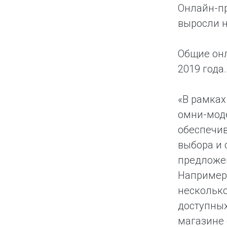
Онлайн-пр
выросли н
Общие онл
2019 года.
«В рамках
омни-моде
обеспечив
выбора и 
предложен
Например,
несколько
доступных
магазине 