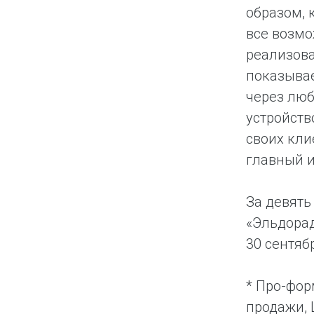
образом, 
все возмо
реализов
показывае
через люб
устройств
своих кли
главный 
За девять
«Эльдорад
30 сентяб
* Про-фор
продажи, 