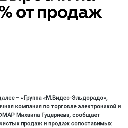
1% от продаж
ая выгода бренда для потребителя -
жение наиболее выгодной сделки при
жке промо-активности и доступного
имента потребительской электроники и
ой техники
(далее – «Группа «М.Видео-Эльдорадо»,
ичная компания по торговле электроникой и
АФМАР Михаила Гуцериева, сообщает
 чистых продаж и продаж сопоставимых