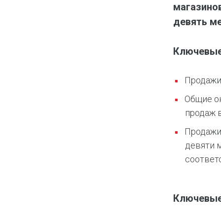
магазинов
девять ме
Ключевые
Продажи 
Общие он
продаж в
Продажи 
девяти м
соответ
Ключевые 