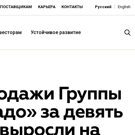
ПОСТАВЩИКАМ
КАРЬЕРА
КОНТАКТЫ
Русский
English
нвесторам
Устойчивое развитие
одажи Группы
до» за девять
итория низких цен -
 выросли на
ьдорадо»