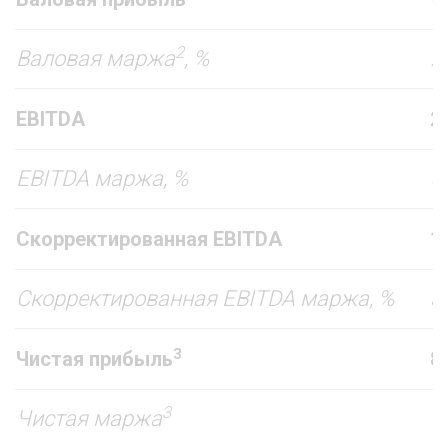
2
Валовая маржа
, %
2
EBITDA
2
EBITDA маржа, %
5
Скорректированная EBITDA
1
Скорректированная EBITDA маржа, %
3
3
Чистая прибыль
8
3
Чистая маржа
1