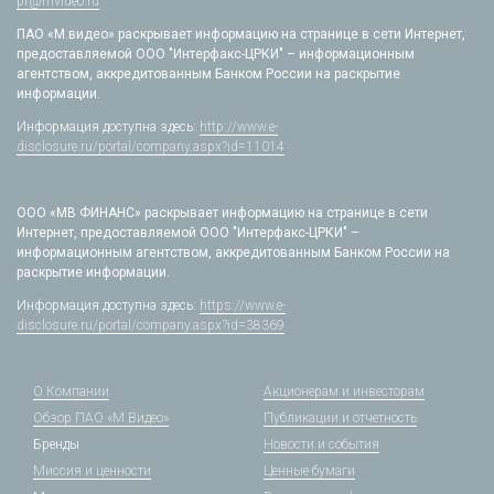
pr@mvideo.ru
ПАО «М.видео» раскрывает информацию на странице в сети Интернет,
предоставляемой ООО "Интерфакс-ЦРКИ" – информационным
агентством, аккредитованным Банком России на раскрытие
информации.
Информация доступна здесь:
http://www.e-
disclosure.ru/portal/company.aspx?id=11014
ООО «МВ ФИНАНС» раскрывает информацию на странице в сети
Интернет, предоставляемой ООО "Интерфакс-ЦРКИ" –
информационным агентством, аккредитованным Банком России на
раскрытие информации.
Информация доступна здесь:
https://www.e-
disclosure.ru/portal/company.aspx?id=38369
О Компании
Акционерам и инвесторам
Обзор ПАО «М.Видео»
Публикации и отчетность
Бренды
Новости и события
Миссия и ценности
Ценные бумаги