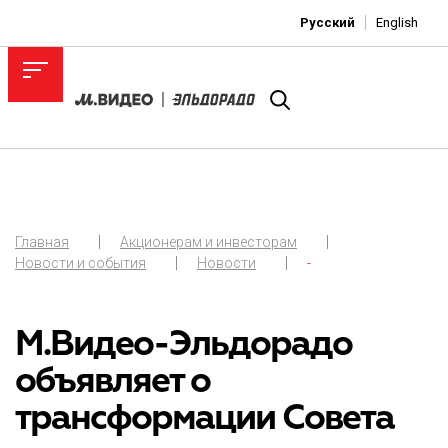
Русский
English
Главная
Акционерам и инвесторам
Новости и события
Новости
-
М.Видео-Эльдорадо
объявляет о
трансформации Совета