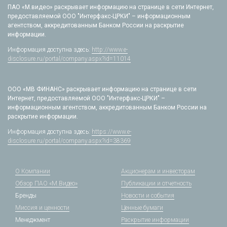
ПАО «М.видео» раскрывает информацию на странице в сети Интернет,
предоставляемой ООО "Интерфакс-ЦРКИ" – информационным
агентством, аккредитованным Банком России на раскрытие
информации.
Информация доступна здесь:
http://www.e-
disclosure.ru/portal/company.aspx?id=11014
ООО «МВ ФИНАНС» раскрывает информацию на странице в сети
Интернет, предоставляемой ООО "Интерфакс-ЦРКИ" –
информационным агентством, аккредитованным Банком России на
раскрытие информации.
Информация доступна здесь:
https://www.e-
disclosure.ru/portal/company.aspx?id=38369
О Компании
Акционерам и инвесторам
Обзор ПАО «М.Видео»
Публикации и отчетность
Бренды
Новости и события
Миссия и ценности
Ценные бумаги
Менеджмент
Раскрытие информации