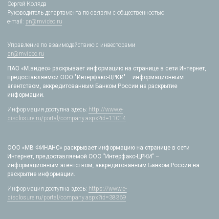
Сергей Коляда
Руководитель департамента по связям с общественностью
e-mail:
pr@mvideo.ru
Управление по взаимодействию с инвесторами
pr@mvideo.ru
ПАО «М.видео» раскрывает информацию на странице в сети Интернет,
предоставляемой ООО "Интерфакс-ЦРКИ" – информационным
агентством, аккредитованным Банком России на раскрытие
информации.
Информация доступна здесь:
http://www.e-
disclosure.ru/portal/company.aspx?id=11014
ООО «МВ ФИНАНС» раскрывает информацию на странице в сети
Интернет, предоставляемой ООО "Интерфакс-ЦРКИ" –
информационным агентством, аккредитованным Банком России на
раскрытие информации.
Информация доступна здесь:
https://www.e-
disclosure.ru/portal/company.aspx?id=38369