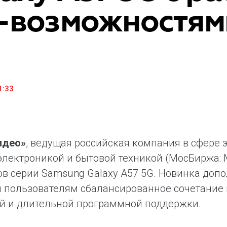
-возможностям
«М.Видео» — эксперт-инноватор в сфере торговли
Ключев
бытовой техникой и электроникой. Благодаря
предло
максимальному ассортименту и фокусу на клиенте,
поддер
компания предлагает уникальные комплексные
ассорт
решения задач покупателей через комплементарные
цифров
категории товаров, услуг и сервисов.
1:33
идео»
, ведущая российская компания в сфере
электроникой и бытовой техникой (МосБиржа: 
в серии Samsung Galaxy A57 5G. Новинка допо
 пользователям сбалансированное сочетание
й и длительной программной поддержки.