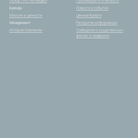
Обзор ПАО «М.Видео»
Публикации и отчетность
Бренды
Новости и события
Миссия и ценности
Ценные бумаги
Менеджмент
Раскрытие информации
История Компании
Сообщения о существенных
фактах и сведениях