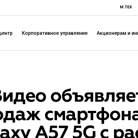
М.ТЕХ
центр
Корпоративное управление
Акционерам и и
идео объявляет
одаж смартфон
Технологичная розничная
Терр
laxy A57 5G с 
компания «М.Видео»
«Эл