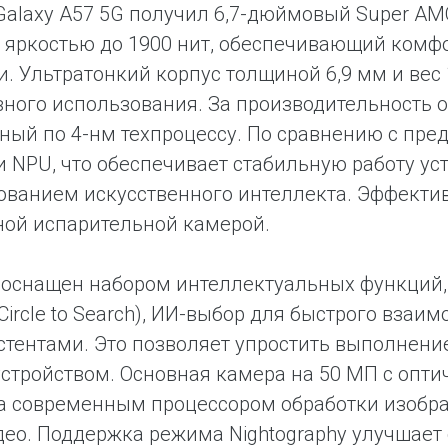
alaxy A57 5G получил 6,7-дюймовый Super AMO
 яркостью до 1900 нит, обеспечивающий комф
. Ультратонкий корпус толщиной 6,9 мм и вес
ного использования. За производительность от
ный по 4-нм техпроцессу. По сравнению с пр
и NPU, что обеспечивает стабильную работу ус
ованием искусственного интеллекта. Эффект
ной испарительной камерой.
 оснащен набором интеллектуальных функций,
(Circle to Search), ИИ-выбор для быстрого вза
стентами. Это позволяет упростить выполнени
устройством. Основная камера на 50 МП с опт
а современным процессором обработки изобр
део. Поддержка режима Nightography улучшает