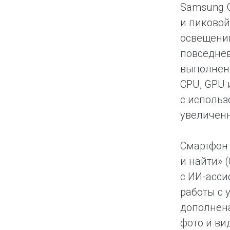
Samsung G
и пиковой
освещении
повседнев
выполнен
CPU, GPU 
с использ
увеличен
Смартфон
и найти» 
с ИИ-асси
работы с 
дополнен
фото и ви