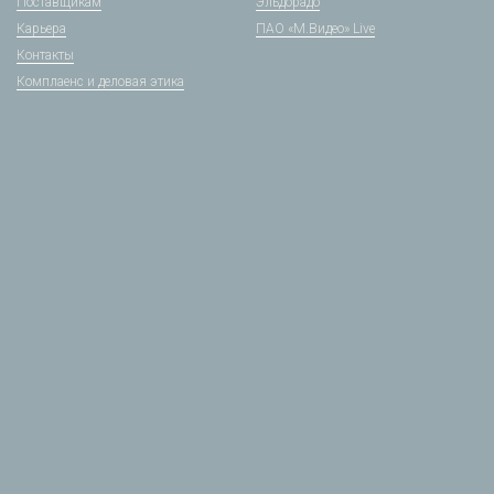
Поставщикам
Эльдорадо
Карьера
ПАО «М.Видео» Live
Контакты
Комплаенс и деловая этика