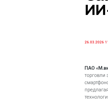
ИИ
Предоставление информации и копий
документов
Долговые инструменты
IR Контакты
26.03.2026 1
ПАО «М.в
торговли 
смартфоно
предлагая
технологи