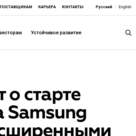
ПОСТАВЩИКАМ
КАРЬЕРА
КОНТАКТЫ
Русский
English
нвесторам
Устойчивое развитие
 о старте
а Samsung
итория низких цен -
расширенными
ьдорадо»