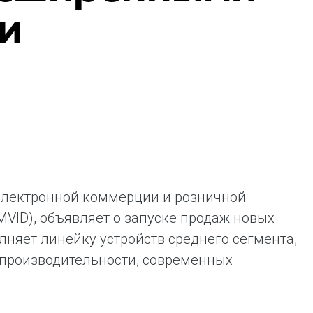
и
ая выгода бренда для потребителя -
жение наиболее выгодной сделки при
жке промо-активности и доступного
имента потребительской электроники и
ой техники
 электронной коммерции и розничной
MVID), объявляет о запуске продаж новых
лняет линейку устройств среднего сегмента,
 производительности, современных