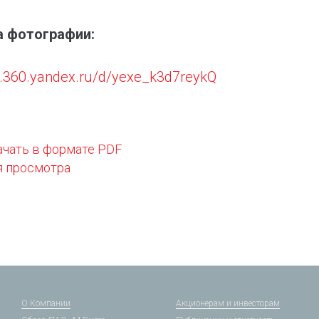
а фотографии:
sk.360.yandex.ru/d/yexe_k3d7reykQ
ачать в формате PDF
я просмотра
О Компании
Акционерам и инвесторам