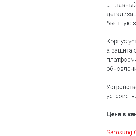
а плавный
детализац
быструю з
Корпус ус
а защита 
платформа
обновлени
Устройств
устройств
Цена в ка
Samsung G