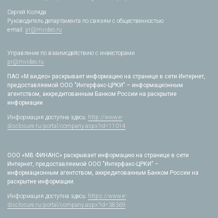
Сергей Коляда
Руководитель департамента по связям с общественностью
e-mail:
pr@mvideo.ru
Управление по взаимодействию с инвесторами
pr@mvideo.ru
ПАО «М.видео» раскрывает информацию на странице в сети Интернет,
предоставляемой ООО "Интерфакс-ЦРКИ" – информационным
агентством, аккредитованным Банком России на раскрытие
информации.
Информация доступна здесь:
http://www.e-
disclosure.ru/portal/company.aspx?id=11014
ООО «МВ ФИНАНС» раскрывает информацию на странице в сети
Интернет, предоставляемой ООО "Интерфакс-ЦРКИ" –
информационным агентством, аккредитованным Банком России на
раскрытие информации.
Информация доступна здесь:
https://www.e-
disclosure.ru/portal/company.aspx?id=38369