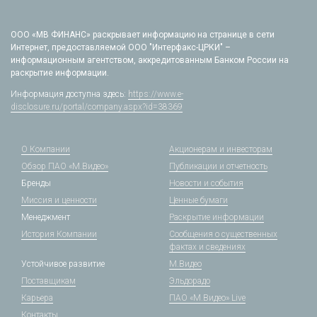
ООО «МВ ФИНАНС» раскрывает информацию на странице в сети
Интернет, предоставляемой ООО "Интерфакс-ЦРКИ" –
информационным агентством, аккредитованным Банком России на
раскрытие информации.
Информация доступна здесь:
https://www.e-
disclosure.ru/portal/company.aspx?id=38369
О Компании
Акционерам и инвесторам
Обзор ПАО «М.Видео»
Публикации и отчетность
Бренды
Новости и события
Миссия и ценности
Ценные бумаги
Менеджмент
Раскрытие информации
История Компании
Сообщения о существенных
фактах и сведениях
Устойчивое развитие
М.Видео
Поставщикам
Эльдорадо
Карьера
ПАО «М.Видео» Live
Контакты