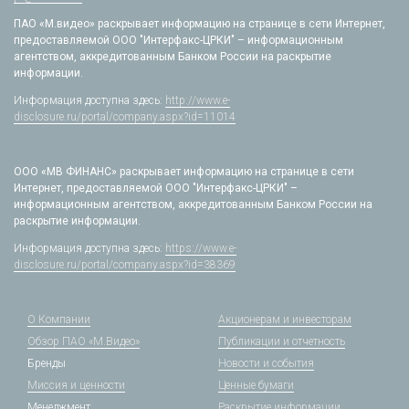
ПАО «М.видео» раскрывает информацию на странице в сети Интернет,
предоставляемой ООО "Интерфакс-ЦРКИ" – информационным
агентством, аккредитованным Банком России на раскрытие
информации.
Информация доступна здесь:
http://www.e-
disclosure.ru/portal/company.aspx?id=11014
ООО «МВ ФИНАНС» раскрывает информацию на странице в сети
Интернет, предоставляемой ООО "Интерфакс-ЦРКИ" –
информационным агентством, аккредитованным Банком России на
раскрытие информации.
Информация доступна здесь:
https://www.e-
disclosure.ru/portal/company.aspx?id=38369
О Компании
Акционерам и инвесторам
Обзор ПАО «М.Видео»
Публикации и отчетность
Бренды
Новости и события
Миссия и ценности
Ценные бумаги
Менеджмент
Раскрытие информации