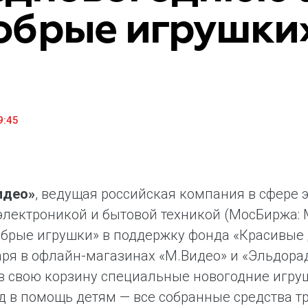
обрые игрушки
«М.Видео» — эксперт-инноватор в сфере торговли
Ключев
бытовой техникой и электроникой. Благодаря
предло
максимальному ассортименту и фокусу на клиенте,
поддер
компания предлагает уникальные комплексные
ассорт
решения задач покупателей через комплементарные
цифров
категории товаров, услуг и сервисов.
9:45
идео»
, ведущая российская компания в сфере
электроникой и бытовой техникой (МосБиржа: M
брые игрушки» в поддержку фонда «Красивые д
аря в офлайн-магазинах «М.Видео» и «Эльдора
в свою корзину специальные новогодние игруш
д в помощь детям — все собранные средства 