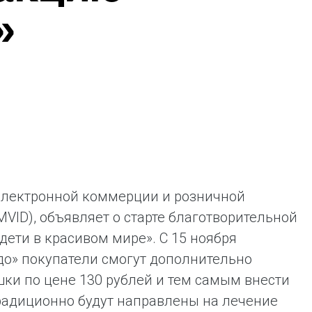
»
ая выгода бренда для потребителя -
жение наиболее выгодной сделки при
жке промо-активности и доступного
имента потребительской электроники и
ой техники
 электронной коммерции и розничной
VID), объявляет о старте благотворительной
ети в красивом мире». С 15 ноября
до» покупатели смогут дополнительно
ки по цене 130 рублей и тем самым внести
традиционно будут направлены на лечение