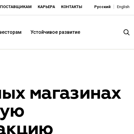
ПОСТАВЩИКАМ
КАРЬЕРА
КОНТАКТЫ
Русский
English
нвесторам
Устойчивое развитие
ных магазинах
ную
итория низких цен -
акцию
ьдорадо»