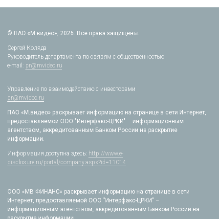
© ПАО «М.видео», 2026. Все права защищены.
Сергей Коляда
Руководитель департамента по связям с общественностью
e-mail:
pr@mvideo.ru
Управление по взаимодействию с инвесторами
pr@mvideo.ru
ПАО «М.видео» раскрывает информацию на странице в сети Интернет,
предоставляемой ООО "Интерфакс-ЦРКИ" – информационным
агентством, аккредитованным Банком России на раскрытие
информации.
Информация доступна здесь:
http://www.e-
disclosure.ru/portal/company.aspx?id=11014
ООО «МВ ФИНАНС» раскрывает информацию на странице в сети
Интернет, предоставляемой ООО "Интерфакс-ЦРКИ" –
информационным агентством, аккредитованным Банком России на
раскрытие информации.