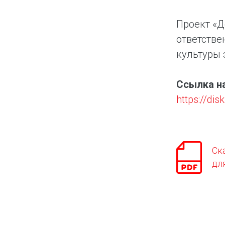
Проект «Д
ответстве
культуры 
Ссылка н
https://di
Ск
дл