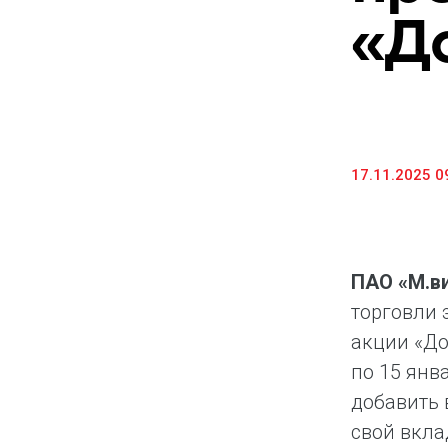
«Д
Предоставление информации и копий
документов
Долговые инструменты
IR Контакты
17.11.2025 0
ПАО «М.в
торговли 
акции «До
по 15 янв
добавить 
свой вкла