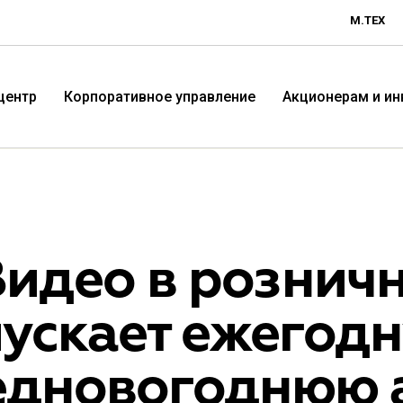
М.ТЕХ
центр
Корпоративное управление
Акционерам и и
Видео в рознич
пускает ежегод
Технологичная розничная
Терр
едновогоднюю 
компания «М.Видео»
«Эл