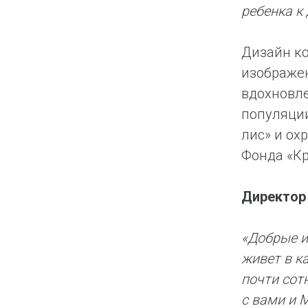
ребенка к
Дизайн ко
изображен
вдохновл
популяци
лис» и ох
Фонда «Кр
Директор 
«Добрые и
живет в к
почти сот
с вами и 