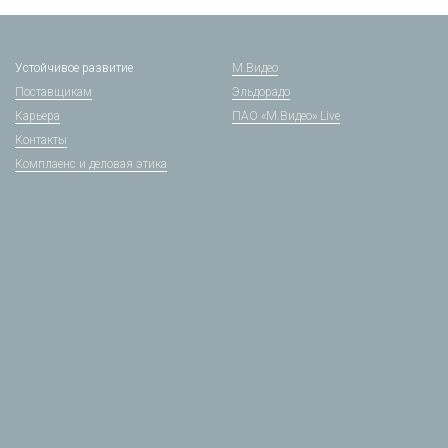
Устойчивое развитие
М.Видео
Поставщикам
Эльдорадо
Карьера
ПАО «М.Видео» Live
Контакты
Комплаенс и деловая этика