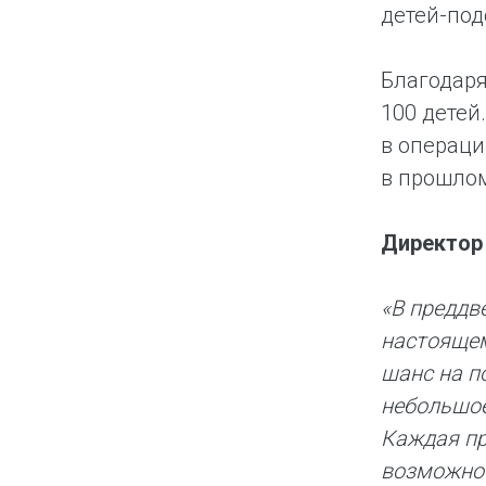
детей-по
Благодаря
100 детей
в операци
в прошлом
Директор
«В преддв
настоящем
шанс на п
небольшое
Каждая пр
возможнос