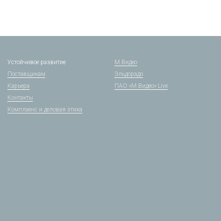
Устойчивое развитие
М.Видео
Поставщикам
Эльдорадо
Карьера
ПАО «М.Видео» Live
Контакты
Комплаенс и деловая этика