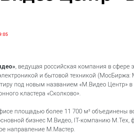
«М.Видео» — эксперт-инноватор в сфере торговли
Ключев
бытовой техникой и электроникой. Благодаря
предло
максимальному ассортименту и фокусу на клиенте,
поддер
компания предлагает уникальные комплексные
ассорт
решения задач покупателей через комплементарные
цифров
9:05
категории товаров, услуг и сервисов.
идео»
, ведущая российская компания в сфере
электроникой и бытовой техникой (МосБиржа: 
тиру под новым названием «М.Видео Центр» в 
нного кластера «Сколково».
фисе площадью более 11 700 м² объединены 
сновной бизнес М.Видео, IT-компанию М.Тех, 
ое направление М.Мастер.