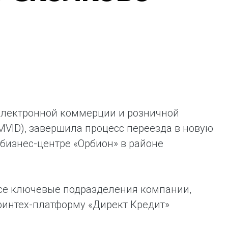
ая выгода бренда для потребителя -
жение наиболее выгодной сделки при
жке промо-активности и доступного
имента потребительской электроники и
ой техники
 электронной коммерции и розничной
MVID), завершила процесс переезда в новую
бизнес-центре «Орбион» в районе
все ключевые подразделения компании,
финтех-платформу «Директ Кредит»