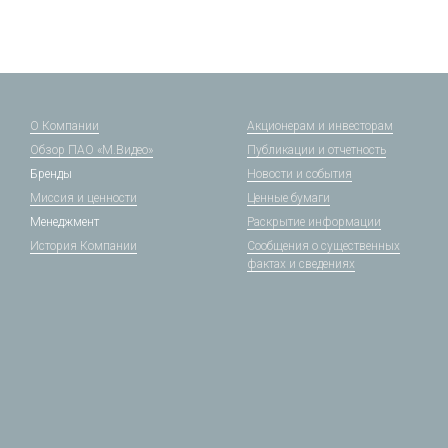
О Компании
Акционерам и инвесторам
Обзор ПАО «М.Видео»
Публикации и отчетность
Бренды
Новости и события
Миссия и ценности
Ценные бумаги
Менеджмент
Раскрытие информации
История Компании
Сообщения о существенных
фактах и сведениях