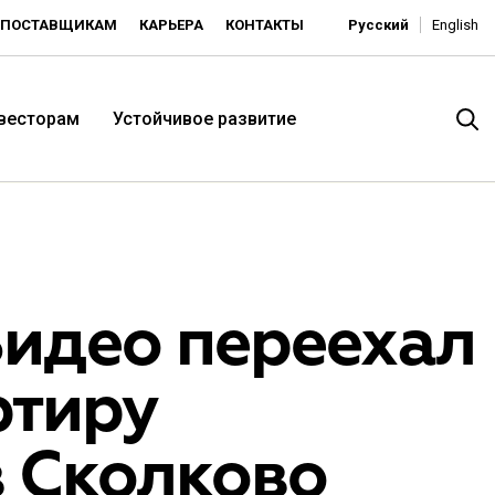
ПОСТАВЩИКАМ
КАРЬЕРА
КОНТАКТЫ
Русский
English
нвесторам
Устойчивое развитие
Видео переехал
ртиру
итория низких цен -
в Сколково
ьдорадо»