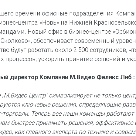
ящего времени офисные подразделения Компан
изнес-центра «Новь» на Нижней Красносельск
андами. Новый офис в бизнес-центре «Орбион
«Сколково», обеспечивает современный урове
тве будут работать около 2 500 сотрудников, 
х процессов, ускорить принятие решений и у
ный директор Компании М.Видео Феликс Либ :
 „М.Видео Центр“ символизирует не только цент
руются ключевые решения, определяющие разв
т-торговли. Теперь все наши команды работают
нам быстрее принимать решения, эффективнее
идео, как главного эксперта по технике и совре