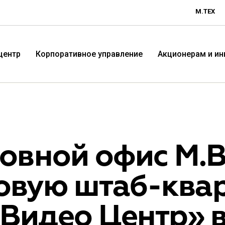
М.ТЕХ
центр
Корпоративное управление
Акционерам и и
ловной офис М.
новую штаб-ква
Технологичная розничная
Терр
.Видео Центр» 
компания «М.Видео»
«Эл