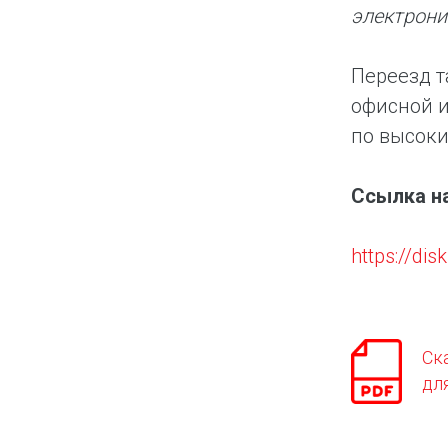
электрони
Переезд т
офисной и
по высоки
Ссылка н
https://d
Ск
дл