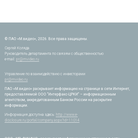
© ПАО «М.видео», 2026. Все права защищены.
Сергей Коляда
Руководитель департамента по связям с общественностью
e-mail:
pr@mvideo.ru
Управление по взаимодействию с инвесторами
pr@mvideo.ru
ПАО «М.видео» раскрывает информацию на странице в сети Интернет,
предоставляемой ООО "Интерфакс-ЦРКИ" – информационным
агентством, аккредитованным Банком России на раскрытие
информации.
Информация доступна здесь:
http://www.e-
disclosure.ru/portal/company.aspx?id=11014