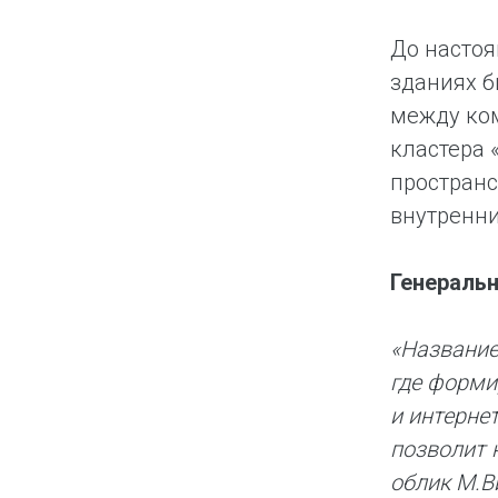
До насто
зданиях б
между ком
кластера 
пространс
внутренни
Генераль
«Название
где форми
и интерне
позволит 
облик М.В