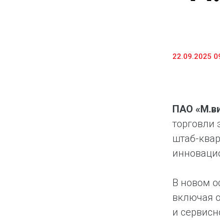
Предоставление информации и копий
документов
Долговые инструменты
22.09.2025 0
IR Контакты
ПАО «М.в
торговли 
штаб-квар
инновацио
В новом о
включая о
и сервисн