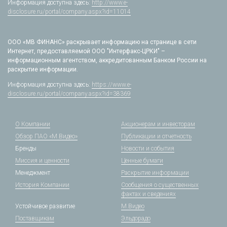
Информация доступна здесь:
http://www.e-
disclosure.ru/portal/company.aspx?id=11014
ООО «МВ ФИНАНС» раскрывает информацию на странице в сети
Интернет, предоставляемой ООО "Интерфакс-ЦРКИ" –
информационным агентством, аккредитованным Банком России на
раскрытие информации.
Информация доступна здесь:
https://www.e-
disclosure.ru/portal/company.aspx?id=38369
О Компании
Акционерам и инвесторам
Обзор ПАО «М.Видео»
Публикации и отчетность
Бренды
Новости и события
Миссия и ценности
Ценные бумаги
Менеджмент
Раскрытие информации
История Компании
Сообщения о существенных
фактах и сведениях
Устойчивое развитие
М.Видео
Поставщикам
Эльдорадо