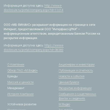
Информация доступна здесь:
http://www.e-
disclosure.ru/portal/company.aspx?id=11014
ООО «МВ ФИНАНС» раскрывает информацию на странице в сети
Интернет, предоставляемой ООО "Интерфакс-ЦРКИ" –
информационным агентством, аккредитованным Банком России на
раскрытие информации.
Информация доступна здесь:
https://www.e-
disclosure.ru/portal/company.aspx?id=38369
О Компании
Акционерам и инвесторам
Обзор ПАО «М.Видео»
Публикации и отчетность
Бренды
Новости и события
Миссия и ценности
Ценные бумаги
Менеджмент
Раскрытие информации
История Компании
Сообщения о существенных
фактах и сведениях
Устойчивое развитие
М.Видео