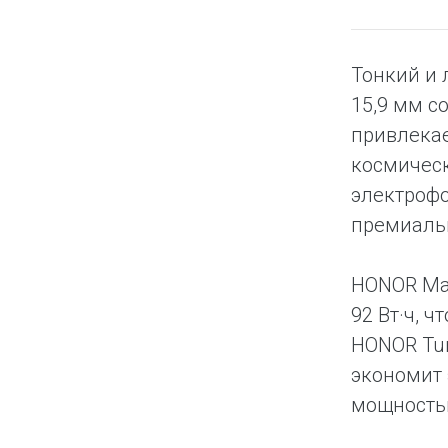
Тонкий и 
15,9 мм с
привлекае
космическ
электрофо
премиаль
HONOR Mag
92 Вт·ч, 
HONOR Tur
экономит
мощностью