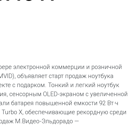
ая выгода бренда для потребителя -
жение наиболее выгодной сделки при
жке промо-активности и доступного
имента потребительской электроники и
ой техники
сфере электронной коммерции и розничной
VID), объявляет старт продаж ноутбука
кте с подарком. Тонкий и легкий ноутбук
я, сенсорным OLED-экраном с увеличенной
али батарея повышенной емкости 92 Вт·ч
 Turbo X, обеспечивающие рекордную среди
родаж М.Видео-Эльдорадо —