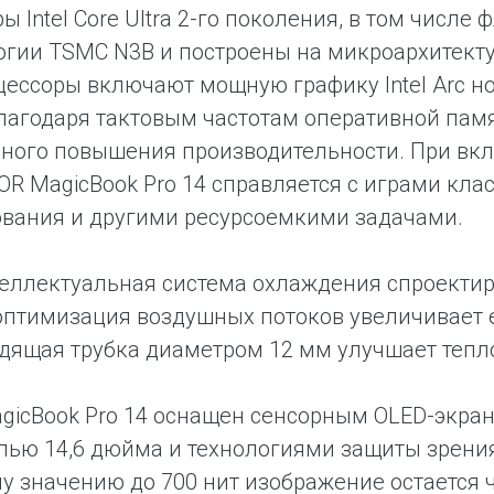
ы Intel Core Ultra 2-го поколения, в том числе
огии TSMC N3B и построены на микроархитект
цессоры включают мощную графику Intel Arc н
благодаря тактовым частотам оперативной памя
ьного повышения производительности. При вк
OR MagicBook Pro 14 справляется с играми кл
вания и другими ресурсоемкими задачами.
еллектуальная система охлаждения спроектир
оптимизация воздушных потоков увеличивает е
дящая трубка диаметром 12 мм улучшает тепл
icBook Pro 14 оснащен сенсорным OLED-экрано
лью 14,6 дюйма и технологиями защиты зрения
у значению до 700 нит изображение остается