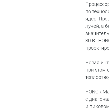
Процессор
по технол
ядер. Про
лучей, а 
значител
80 Вт HON
проектиро
Новая инт
при этом 
теплоотво
HONOR Mag
с диагона
и пиковом