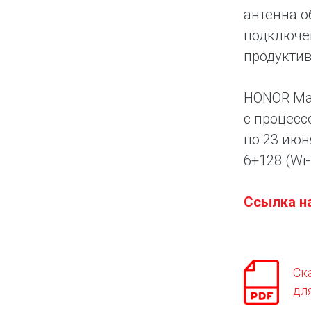
антенна о
подключен
продуктив
HONOR Mag
c процессо
по 23 июн
6+128 (Wi-
Ссылка н
Ск
дл