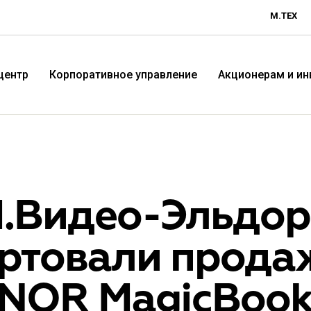
М.ТЕХ
центр
Корпоративное управление
Акционерам и и
М.Видео-Эльдо
артовали прода
Технологичная розничная
Терр
NOR MagicBook 
компания «М.Видео»
«Эл