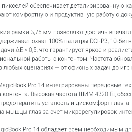
 пикселей обеспечивает детализированную ка
вают комфортную и продуктивную работу с до
кие рамки 3,75 мм позволяют достичь впечат
держивает охват 100% палитры DCI-P3, 10-битн
дачи ΔE < 0,5, что гарантирует яркое и реали
иональной работы с контентом. Частота обнов
в любых сценариях — от офисных задач до игр 
agicBook Pro 14 интегрированы передовые те
 контента. Высокая частота ШИМ 4320 Гц обес
предотвратить усталость и дискомфорт глаз, 
на мышцы глаз за счет микрорегулировок инте
icBook Pro 14 обладает всем необходимым дл