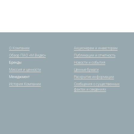
О Компании
Акционерам и инвесторам
Обзор ПАО «М.Видео»
Публикации и отчетность
Бренды
Новости и события
Миссия и ценности
Ценные бумаги
Менеджмент
Раскрытие информации
История Компании
Сообщения о существенных
фактах и сведениях