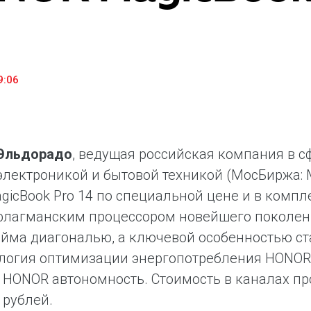
«М.Видео» — эксперт-инноватор в сфере торговли
Ключев
бытовой техникой и электроникой. Благодаря
предло
максимальному ассортименту и фокусу на клиенте,
поддер
компания предлагает уникальные комплексные
ассорт
решения задач покупателей через комплементарные
цифров
9:06
категории товаров, услуг и сервисов.
Эльдорадо
, ведущая российская компания в 
электроникой и бытовой техникой (МосБиржа: M
icBook Pro 14 по специальной цене и в компле
флагманским процессором новейшего поколени
юйма диагональю, а ключевой особенностью ст
ология оптимизации энергопотребления HONOR
 HONOR автономность. Стоимость в каналах п
 рублей.