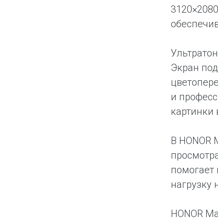
3120×2080
обеспечи
Ультратон
Экран под
цветопере
и професс
картинки 
В HONOR M
просмотра
помогает 
нагрузку 
HONOR Mag