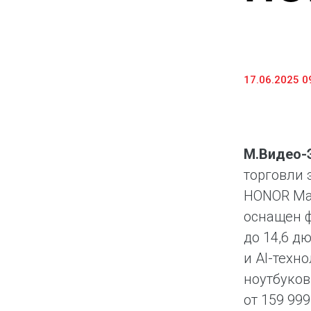
Предоставление информации и копий
документов
Долговые инструменты
17.06.2025 0
IR Контакты
М.Видео-
торговли 
HONOR Mag
оснащен 
до 14,6 д
и AI-техн
ноутбуков
от 159 999