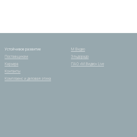
Устойчивое развитие
М.Видео
Поставщикам
Эльдорадо
Карьера
ПАО «М.Видео» Live
Контакты
Комплаенс и деловая этика