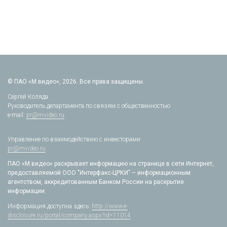
© ПАО «М.видео», 2026. Все права защищены.
Сергей Коляда
Руководитель департамента по связям с общественностью
e-mail:
pr@mvideo.ru
Управление по взаимодействию с инвесторами
pr@mvideo.ru
ПАО «М.видео» раскрывает информацию на странице в сети Интернет,
предоставляемой ООО "Интерфакс-ЦРКИ" – информационным
агентством, аккредитованным Банком России на раскрытие
информации.
Информация доступна здесь:
http://www.e-
disclosure.ru/portal/company.aspx?id=11014