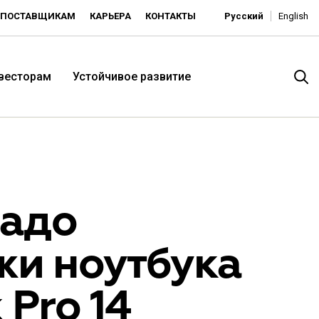
ПОСТАВЩИКАМ
КАРЬЕРА
КОНТАКТЫ
Русский
English
нвесторам
Устойчивое развитие
радо
жи ноутбука
итория низких цен -
Pro 14
ьдорадо»