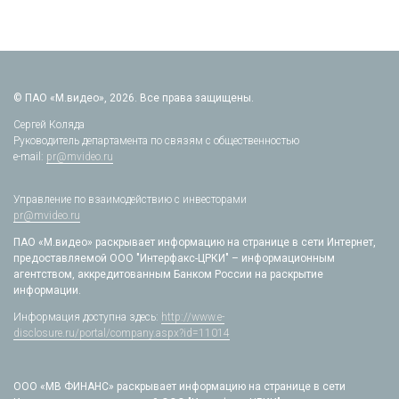
© ПАО «М.видео», 2026. Все права защищены.
Сергей Коляда
Руководитель департамента по связям с общественностью
e-mail:
pr@mvideo.ru
Управление по взаимодействию с инвесторами
pr@mvideo.ru
ПАО «М.видео» раскрывает информацию на странице в сети Интернет,
предоставляемой ООО "Интерфакс-ЦРКИ" – информационным
агентством, аккредитованным Банком России на раскрытие
информации.
Информация доступна здесь:
http://www.e-
disclosure.ru/portal/company.aspx?id=11014
ООО «МВ ФИНАНС» раскрывает информацию на странице в сети