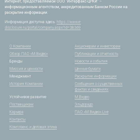
Интернет, предоставляемой ООО "Интерфакс-ЦРКИ" –
информационным агентством, аккредитованным Банком России на
раскрытие информации.
Информация доступна здесь:
https://www.e-
disclosure.ru/portal/company.aspx?id=38369
О Компании
Акционерам и инвесторам
Обзор ПАО «М.Видео»
Публикации и отчетность
Бренды
Новости и события
Миссия и ценности
Ценные бумаги
Менеджмент
Раскрытие информации
История Компании
Сообщения о существенных
фактах и сведениях
Устойчивое развитие
М.Видео
Поставщикам
Эльдорадо
Карьера
ПАО «М.Видео» Live
Контакты
Комплаенс и деловая этика