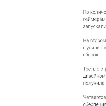
По количе
геймерам,
запускали
На втором
с усиленн
сборок.
Третью ст
дизайном,
получила 
Четвертое
обеспечив