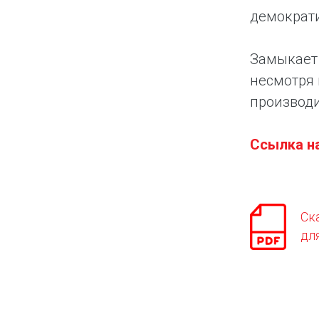
демократ
Замыкает 
несмотря 
производи
Ссылка н
Ск
дл