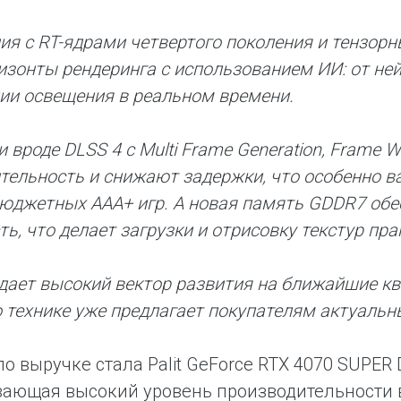
ия с RT-ядрами четвертого поколения и тензор
изонты рендеринга с использованием ИИ: от не
ии освещения в реальном времени.
и вроде DLSS 4 с Multi Frame Generation, Frame 
тельность и снижают задержки, что особенно 
юджетных AAA+ игр. А новая память GDDR7 об
ть, что делает загрузки и отрисовку текстур пр
адает высокий вектор развития на ближайшие к
о технике уже предлагает покупателям актуальны
о выручке стала Palit GeForce RTX 4070 SUPER 
ающая высокий уровень производительности в