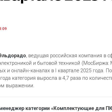
«М.Видео» — эксперт-инноватор в сфере торговли
Ключев
бытовой техникой и электроникой. Благодаря
предло
максимальному ассортименту и фокусу на клиенте,
поддер
компания предлагает уникальные комплексные
ассорт
решения задач покупателей через комплементарные
цифров
3:09
категории товаров, услуг и сервисов.
Эльдорадо
, ведущая российская компания в 
электроникой и бытовой техникой (МосБиржа: 
ых и онлайн-каналах в I квартале 2025 года.
года категория выросла в 4,7 раза по количест
ом выражении.
менеджер категории «Комплектующие для ПК