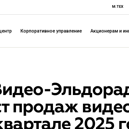
М.ТЕХ
центр
Корпоративное управление
Акционерам и и
Видео-Эльдорад
т продаж видео
Технологичная розничная
Терр
 квартале 2025 
компания «М.Видео»
«Эл