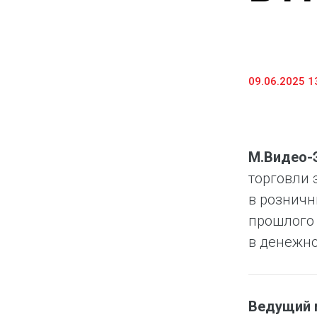
Предоставление информации и копий
документов
Долговые инструменты
09.06.2025 1
IR Контакты
М.Видео-
торговли 
в розничн
прошлого 
в денежн
Ведущий 