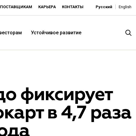
ПОСТАВЩИКАМ
КАРЬЕРА
КОНТАКТЫ
Русский
English
нвесторам
Устойчивое развитие
о фиксирует
карт в 4,7 раза
итория низких цен -
года
ьдорадо»