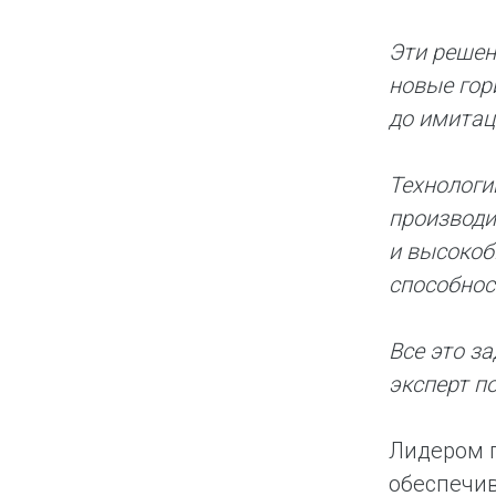
Эти решен
новые гор
до имитац
Технологи
производи
и высокоб
способнос
Все это з
эксперт п
Лидером п
обеспечив