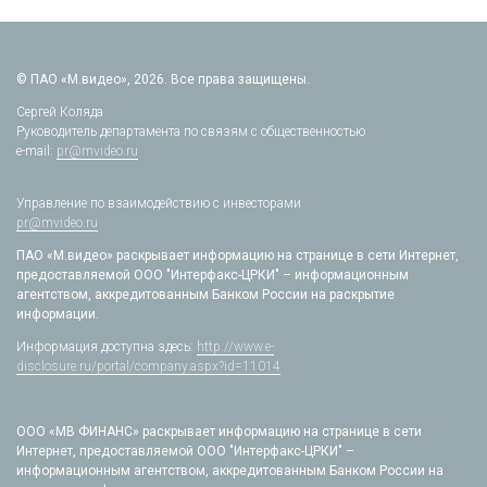
© ПАО «М.видео», 2026. Все права защищены.
Сергей Коляда
Руководитель департамента по связям с общественностью
e-mail:
pr@mvideo.ru
Управление по взаимодействию с инвесторами
pr@mvideo.ru
ПАО «М.видео» раскрывает информацию на странице в сети Интернет,
предоставляемой ООО "Интерфакс-ЦРКИ" – информационным
агентством, аккредитованным Банком России на раскрытие
информации.
Информация доступна здесь:
http://www.e-
disclosure.ru/portal/company.aspx?id=11014
ООО «МВ ФИНАНС» раскрывает информацию на странице в сети
Интернет, предоставляемой ООО "Интерфакс-ЦРКИ" –
информационным агентством, аккредитованным Банком России на