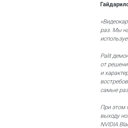
Гайдарило
«Видеокар
раз. Мы н
используе
Palit дем
от решени
и характе
востребов
самые раз
При этом 
выходу но
NVIDIA Bla