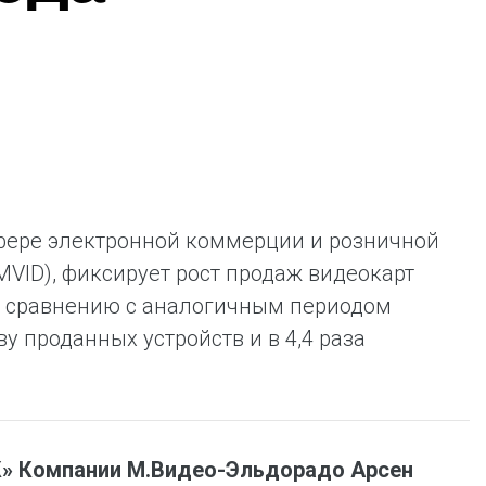
ая выгода бренда для потребителя -
жение наиболее выгодной сделки при
жке промо-активности и доступного
имента потребительской электроники и
ой техники
сфере электронной коммерции и розничной
MVID), фиксирует рост продаж видеокарт
 По сравнению с аналогичным периодом
ву проданных устройств и в 4,4 раза
» Компании М.Видео-Эльдорадо Арсен