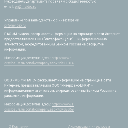
Руководитель департамента по связям с общественностью
e-mail:
pr@mvideo.ru
Управление по взаимодействию с инвесторами
pr@mvideo.ru
ПАО «М.видео» раскрывает информацию на странице в сети Интернет,
предоставляемой ООО "Интерфакс-ЦРКИ" – информационным
агентством, аккредитованным Банком России на раскрытие
информации.
Информация доступна здесь:
http://www.e-
disclosure.ru/portal/company.aspx?id=11014
ООО «МВ ФИНАНС» раскрывает информацию на странице в сети
Интернет, предоставляемой ООО "Интерфакс-ЦРКИ" –
информационным агентством, аккредитованным Банком России на
раскрытие информации.
Информация доступна здесь:
https://www.e-
disclosure.ru/portal/company.aspx?id=38369
О Компании
Акционерам и инвесторам