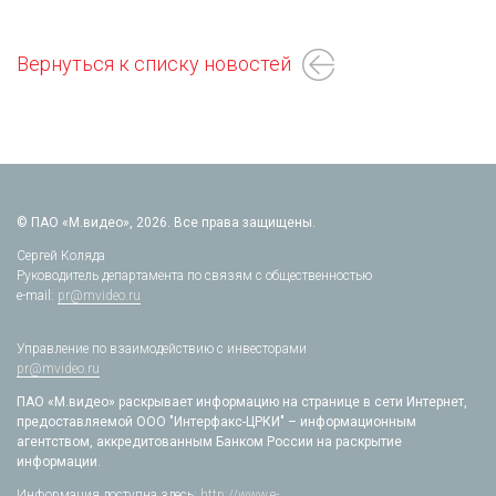
Вернуться к списку новостей
© ПАО «М.видео», 2026. Все права защищены.
Сергей Коляда
Руководитель департамента по связям с общественностью
e-mail:
pr@mvideo.ru
Управление по взаимодействию с инвесторами
pr@mvideo.ru
ПАО «М.видео» раскрывает информацию на странице в сети Интернет,
предоставляемой ООО "Интерфакс-ЦРКИ" – информационным
агентством, аккредитованным Банком России на раскрытие
информации.
Информация доступна здесь:
http://www.e-