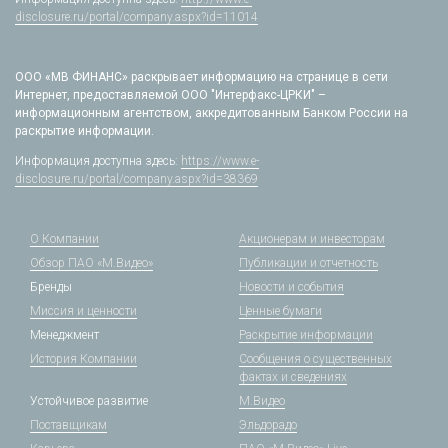
disclosure.ru/portal/company.aspx?id=11014
ООО «МВ ФИНАНС» раскрывает информацию на странице в сети
Интернет, предоставляемой ООО "Интерфакс-ЦРКИ" –
информационным агентством, аккредитованным Банком России на
раскрытие информации.
Информация доступна здесь:
https://www.e-
disclosure.ru/portal/company.aspx?id=38369
О Компании
Акционерам и инвесторам
Обзор ПАО «М.Видео»
Публикации и отчетность
Бренды
Новости и события
Миссия и ценности
Ценные бумаги
Менеджмент
Раскрытие информации
История Компании
Сообщения о существенных
фактах и сведениях
Устойчивое развитие
М.Видео
Поставщикам
Эльдорадо