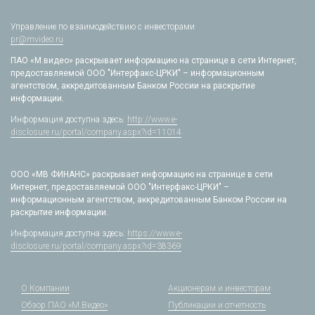
Управление по взаимодействию с инвесторами
pr@mvideo.ru
ПАО «М.видео» раскрывает информацию на странице в сети Интернет,
предоставляемой ООО "Интерфакс-ЦРКИ" – информационным
агентством, аккредитованным Банком России на раскрытие
информации.
Информация доступна здесь:
http://www.e-
disclosure.ru/portal/company.aspx?id=11014
ООО «МВ ФИНАНС» раскрывает информацию на странице в сети
Интернет, предоставляемой ООО "Интерфакс-ЦРКИ" –
информационным агентством, аккредитованным Банком России на
раскрытие информации.
Информация доступна здесь:
https://www.e-
disclosure.ru/portal/company.aspx?id=38369
О Компании
Акционерам и инвесторам
Обзор ПАО «М.Видео»
Публикации и отчетность