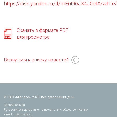
https://disk.yandex.ru/d/mEnt96JX4J5etA/whit
Скачать в формате PDF
для просмотра
Вернуться к списку новостей
© ПАО «М.видео», 2026. Все права защищены.
Сергей Коляда
Руководитель департамента по связям с общественностью
e-mail:
pr@mvideo.ru