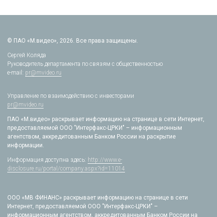
© ПАО «М.видео», 2026. Все права защищены.
Сергей Коляда
Руководитель департамента по связям с общественностью
e-mail:
pr@mvideo.ru
Управление по взаимодействию с инвесторами
pr@mvideo.ru
ПАО «М.видео» раскрывает информацию на странице в сети Интернет,
предоставляемой ООО "Интерфакс-ЦРКИ" – информационным
агентством, аккредитованным Банком России на раскрытие
информации.
Информация доступна здесь:
http://www.e-
disclosure.ru/portal/company.aspx?id=11014
ООО «МВ ФИНАНС» раскрывает информацию на странице в сети
Интернет, предоставляемой ООО "Интерфакс-ЦРКИ" –
информационным агентством, аккредитованным Банком России на