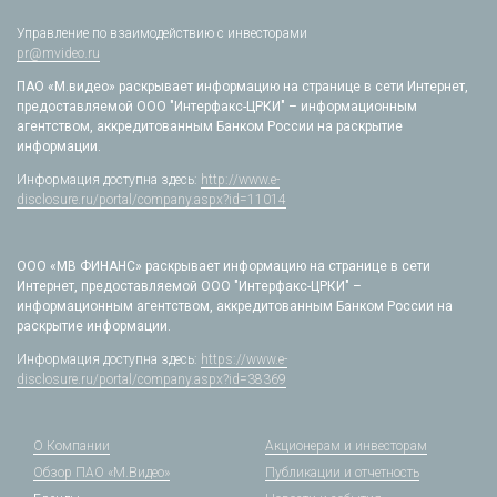
Управление по взаимодействию с инвесторами
pr@mvideo.ru
ПАО «М.видео» раскрывает информацию на странице в сети Интернет,
предоставляемой ООО "Интерфакс-ЦРКИ" – информационным
агентством, аккредитованным Банком России на раскрытие
информации.
Информация доступна здесь:
http://www.e-
disclosure.ru/portal/company.aspx?id=11014
ООО «МВ ФИНАНС» раскрывает информацию на странице в сети
Интернет, предоставляемой ООО "Интерфакс-ЦРКИ" –
информационным агентством, аккредитованным Банком России на
раскрытие информации.
Информация доступна здесь:
https://www.e-
disclosure.ru/portal/company.aspx?id=38369
О Компании
Акционерам и инвесторам
Обзор ПАО «М.Видео»
Публикации и отчетность