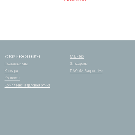
Устойчивое развитие
М.Видео
Поставщикам
Эльдорадо
Карьера
ПАО «М.Видео» Live
Контакты
Комплаенс и деловая этика