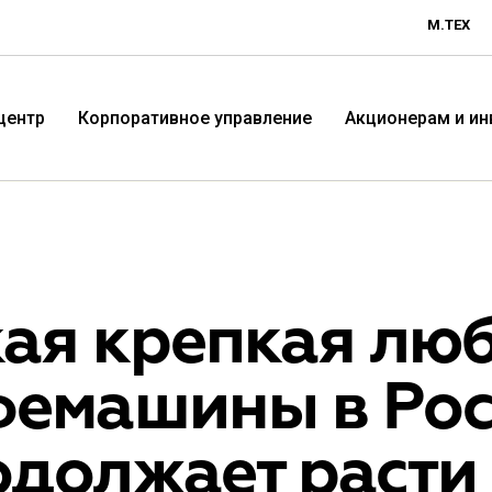
М.ТЕХ
центр
Корпоративное управление
Акционерам и и
ая крепкая люб
фемашины в Рос
Технологичная розничная
Терр
должает расти ―
компания «М.Видео»
«Эл