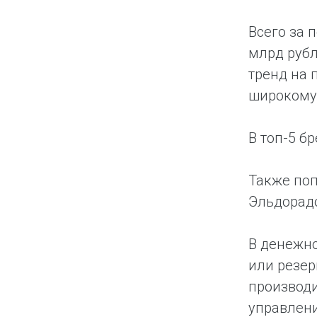
Всего за 
млрд рубл
тренд на 
широкому 
В топ-5 бр
Также поп
Эльдорадо 
В денежн
или резер
производи
управлени