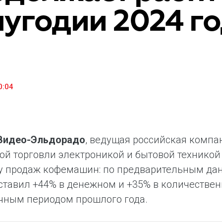
угодии 2024 г
«М.Видео» — эксперт-инноватор в сфере торговли
Ключев
бытовой техникой и электроникой. Благодаря
предло
максимальному ассортименту и фокусу на клиенте,
поддер
компания предлагает уникальные комплексные
ассорт
решения задач покупателей через комплементарные
цифров
категории товаров, услуг и сервисов.
0:04
.Видео-Эльдорадо
, ведущая российская компа
ой торговли электроникой и бытовой техникой
у продаж кофемашин: по предварительным дан
ставил +44% в денежном и +35% в количеств
чным периодом прошлого года.