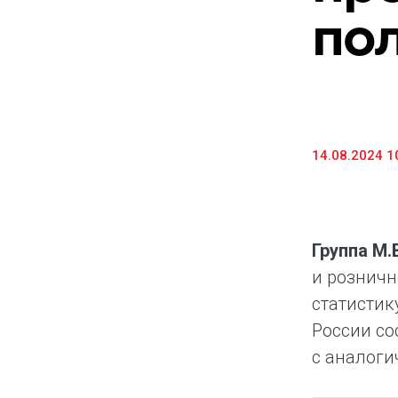
пол
Предоставление информации и копий
документов
Долговые инструменты
IR Контакты
14.08.2024 1
Группа М
и розничн
статистик
России со
с аналоги