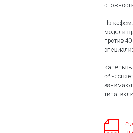
сложности
На кофема
модели пр
против 40
специализ
Капельные
объясняет
занимают 
типа, вкл
Ск
дл