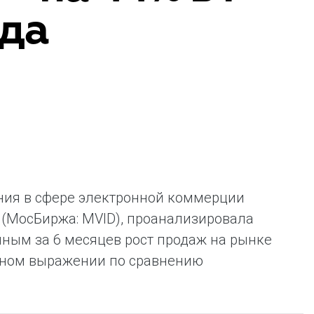
ода
ая выгода бренда для потребителя -
жение наиболее выгодной сделки при
жке промо-активности и доступного
имента потребительской электроники и
ой техники
ния в сфере электронной коммерции
 (МосБиржа: MVID), проанализировала
ным за 6 месяцев рост продаж на рынке
енном выражении по сравнению