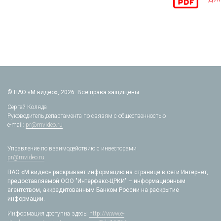
© ПАО «М.видео», 2026. Все права защищены.
Сергей Коляда
Руководитель департамента по связям с общественностью
e-mail:
pr@mvideo.ru
Управление по взаимодействию с инвесторами
pr@mvideo.ru
ПАО «М.видео» раскрывает информацию на странице в сети Интернет,
предоставляемой ООО "Интерфакс-ЦРКИ" – информационным
агентством, аккредитованным Банком России на раскрытие
информации.
Информация доступна здесь:
http://www.e-