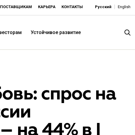
ПОСТАВЩИКАМ
КАРЬЕРА
КОНТАКТЫ
Русский
English
нвесторам
Устойчивое развитие
овь: спрос на
сии
итория низких цен -
 на 44% в I
ьдорадо»