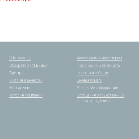
О Компании
Акционерам и инвесторам
Обзор ПАО «М.Видео»
Публикации и отчетность
Бренды
Новости и события
Миссия и ценности
Ценные бумаги
Менеджмент
Раскрытие информации
История Компании
Сообщения о существенных
фактах и сведениях