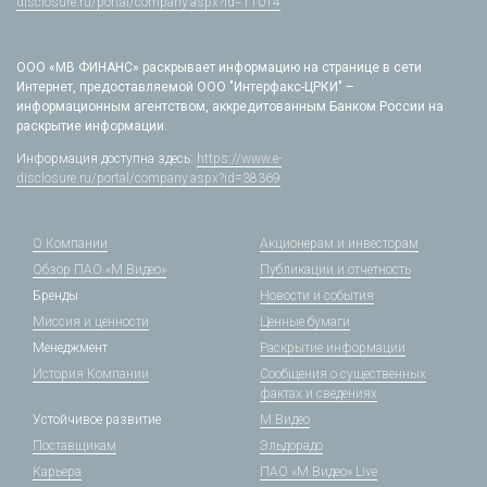
disclosure.ru/portal/company.aspx?id=11014
ООО «МВ ФИНАНС» раскрывает информацию на странице в сети
Интернет, предоставляемой ООО "Интерфакс-ЦРКИ" –
информационным агентством, аккредитованным Банком России на
раскрытие информации.
Информация доступна здесь:
https://www.e-
disclosure.ru/portal/company.aspx?id=38369
О Компании
Акционерам и инвесторам
Обзор ПАО «М.Видео»
Публикации и отчетность
Бренды
Новости и события
Миссия и ценности
Ценные бумаги
Менеджмент
Раскрытие информации
История Компании
Сообщения о существенных
фактах и сведениях
Устойчивое развитие
М.Видео
Поставщикам
Эльдорадо
Карьера
ПАО «М.Видео» Live