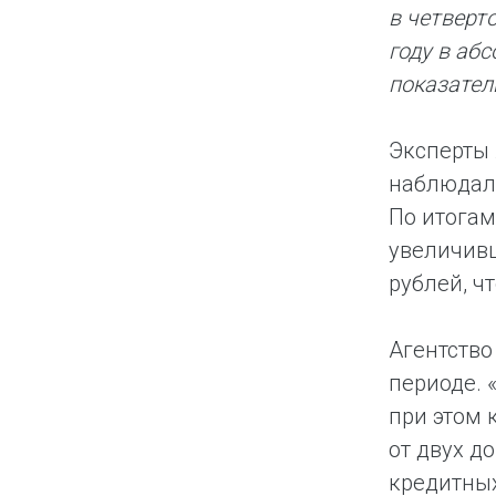
в четверт
году в аб
показатель
Эксперты 
наблюдало
По итогам
увеличивш
рублей, ч
Агентство
периоде. 
при этом 
от двух д
кредитных