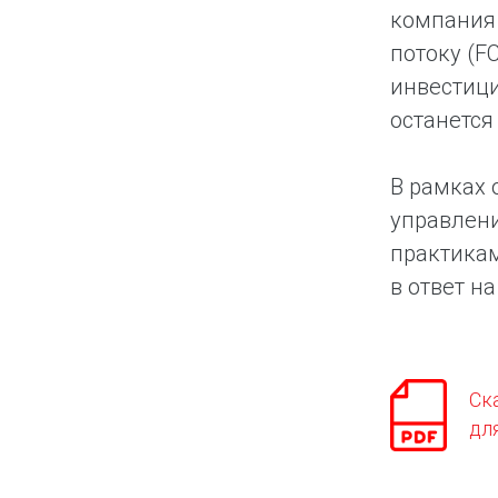
компания 
потоку (F
инвестици
останется
В рамках 
управлени
практика
в ответ н
Ск
дл