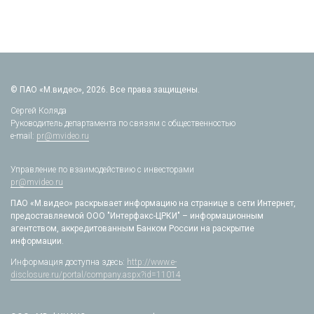
© ПАО «М.видео», 2026. Все права защищены.
Сергей Коляда
Руководитель департамента по связям с общественностью
e-mail:
pr@mvideo.ru
Управление по взаимодействию с инвесторами
pr@mvideo.ru
ПАО «М.видео» раскрывает информацию на странице в сети Интернет,
предоставляемой ООО "Интерфакс-ЦРКИ" – информационным
агентством, аккредитованным Банком России на раскрытие
информации.
Информация доступна здесь:
http://www.e-
disclosure.ru/portal/company.aspx?id=11014