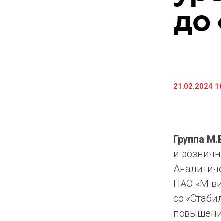
до
Предоставление информации и копий
документов
Долговые инструменты
IR Контакты
21.02.2024 1
Группа М
и розничн
Аналитиче
ПАО «М.ви
со «Стаби
повышение