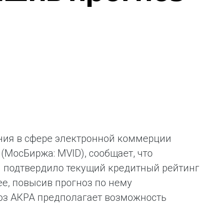
ая выгода бренда для потребителя -
жение наиболее выгодной сделки при
жке промо-активности и доступного
имента потребительской электроники и
ой техники
ния в сфере электронной коммерции
(МосБиржа: MVID), сообщает, что
) подтвердило текущий кредитный рейтинг
ее, повысив прогноз по нему
ноз АКРА предполагает возможность