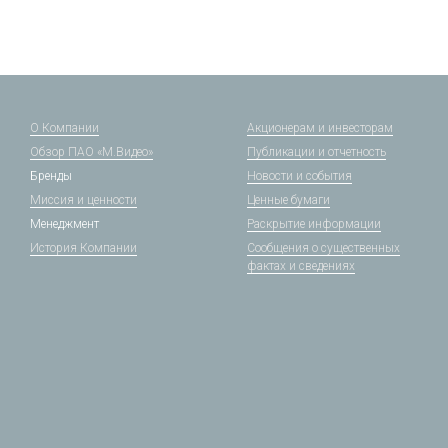
О Компании
Акционерам и инвесторам
Обзор ПАО «М.Видео»
Публикации и отчетность
Бренды
Новости и события
Миссия и ценности
Ценные бумаги
Менеджмент
Раскрытие информации
История Компании
Сообщения о существенных
фактах и сведениях