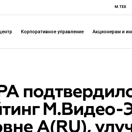
М.ТЕХ
центр
Корпоративное управление
Акционерам и и
РА подтвердил
йтинг М.Видео-
Технологичная розничная
Терр
вне A(RU), улу
компания «М.Видео»
«Эл