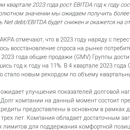
ом квартале 2023 года рост EBITDA год к году с
солютном значении мы ожидаем получить более 
 Net debt/EBITDA будет снижен и окажется на от
АКРА отмечают, что в 2023 году наряду с пер
сь восстановление спроса на рынке потребит
 2023 года общие продажи (GMV) Группы достиг
ись год к году на 11%. В 4 квартале 2023 года 
то стало новым рекордом по объему квартальн
 ожидает улучшения показателей долговой на
«Долг компании на данный момент состоит пр
кредиты предоставлены в основном в рамках 
о трех лет. Компания обладает достаточным з
 лимитов для поддержания комфортной позиции