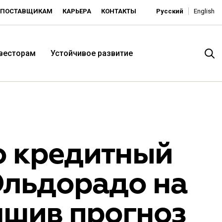
ПОСТАВЩИКАМ
КАРЬЕРА
КОНТАКТЫ
Русский
English
нвесторам
Устойчивое развитие
о кредитный
Эльдорадо на
итория низких цен -
чшив прогноз
ьдорадо»