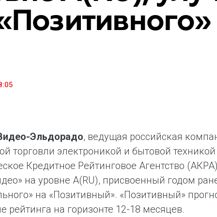
 «Позитивного»
«М.Видео» — эксперт-инноватор в сфере торговли
Ключев
бытовой техникой и электроникой. Благодаря
предло
максимальному ассортименту и фокусу на клиенте,
поддер
компания предлагает уникальные комплексные
ассорт
решения задач покупателей через комплементарные
цифров
категории товаров, услуг и сервисов.
8:05
.Видео-Эльдорадо
, ведущая российская компа
ой торговли электроникой и бытовой техникой 
ское Кредитное Рейтинговое Агентство (АКРА
део» на уровне A(RU), присвоенный годом ран
льного» на «Позитивный». «Позитивный» прог
 рейтинга на горизонте 12-18 месяцев.