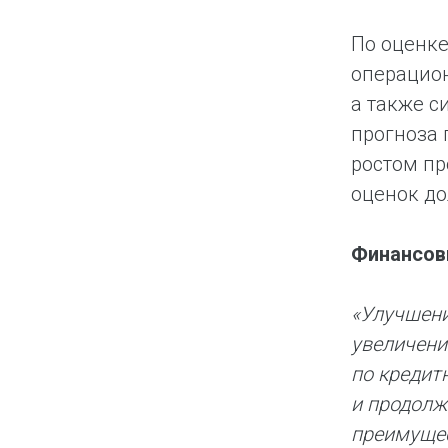
По оценк
операцион
а также с
прогноза 
ростом пр
оценок до
Финансов
«Улучшени
увеличени
по кредит
и продолж
преимущес