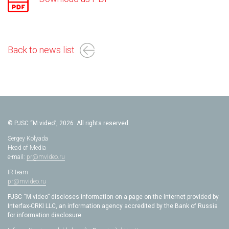
Back to news list
© PJSC “M.video”, 2026. All rights reserved.
Sergey Kolyada
Head of Media
e-mail:
pr@mvideo.ru
IR team
pr@mvideo.ru
PJSC “M.video” discloses information on a page on the Internet provided by
Interfax-CRKI LLC, an information agency accredited by the Bank of Russia
for information disclosure.