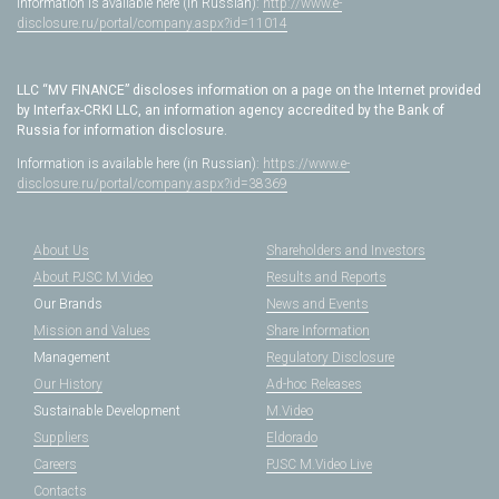
Information is available here (in Russian):
http://www.e-
disclosure.ru/portal/company.aspx?id=11014
LLC “MV FINANCE” discloses information on a page on the Internet provided
by Interfax-CRKI LLC, an information agency accredited by the Bank of
Russia for information disclosure.
Information is available here (in Russian):
https://www.e-
disclosure.ru/portal/company.aspx?id=38369
About Us
Shareholders and Investors
About PJSC M.Video
Results and Reports
Our Brands
News and Events
Mission and Values
Share Information
Management
Regulatory Disclosure
Our History
Ad-hoc Releases
Sustainable Development
M.Video
Suppliers
Eldorado
Careers
PJSC M.Video Live
Contacts