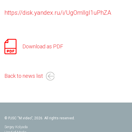
https://disk.yandex.ru/i/UgOmIlgI1uPhZA
Download as PDF
Back to news list
© PJSC “M.video”, 2026. All rights reserved.
Sergey Kolyada