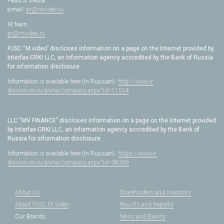
Head of Media
e-mail:
pr@mvideo.ru
IR team
pr@mvideo.ru
PJSC “M.video” discloses information on a page on the Internet provided by
Interfax-CRKI LLC, an information agency accredited by the Bank of Russia
for information disclosure.
Information is available here (in Russian):
http://www.e-
disclosure.ru/portal/company.aspx?id=11014
LLC “MV FINANCE” discloses information on a page on the Internet provided
by Interfax-CRKI LLC, an information agency accredited by the Bank of
Russia for information disclosure.
Information is available here (in Russian):
https://www.e-
disclosure.ru/portal/company.aspx?id=38369
About Us
Shareholders and Investors
About PJSC M.Video
Results and Reports
Our Brands
News and Events