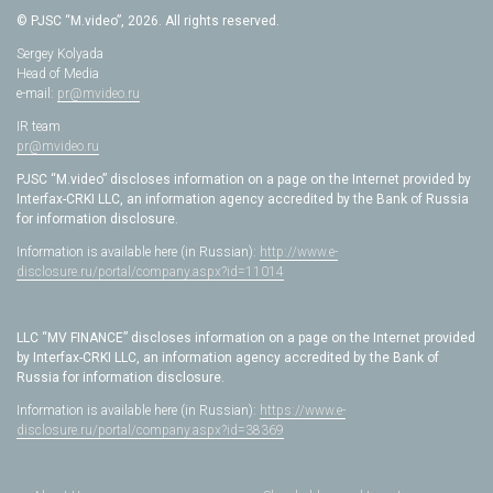
© PJSC “M.video”, 2026. All rights reserved.
Sergey Kolyada
Head of Media
e-mail:
pr@mvideo.ru
IR team
pr@mvideo.ru
PJSC “M.video” discloses information on a page on the Internet provided by
Interfax-CRKI LLC, an information agency accredited by the Bank of Russia
for information disclosure.
Information is available here (in Russian):
http://www.e-
disclosure.ru/portal/company.aspx?id=11014
LLC “MV FINANCE” discloses information on a page on the Internet provided
by Interfax-CRKI LLC, an information agency accredited by the Bank of
Russia for information disclosure.
Information is available here (in Russian):
https://www.e-
disclosure.ru/portal/company.aspx?id=38369