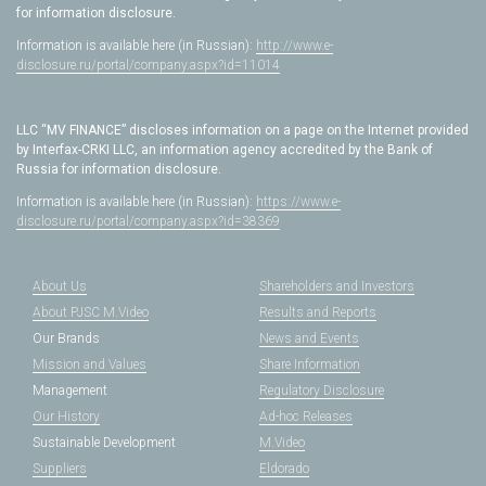
for information disclosure.
Information is available here (in Russian):
http://www.e-
disclosure.ru/portal/company.aspx?id=11014
LLC “MV FINANCE” discloses information on a page on the Internet provided
by Interfax-CRKI LLC, an information agency accredited by the Bank of
Russia for information disclosure.
Information is available here (in Russian):
https://www.e-
disclosure.ru/portal/company.aspx?id=38369
About Us
Shareholders and Investors
About PJSC M.Video
Results and Reports
Our Brands
News and Events
Mission and Values
Share Information
Management
Regulatory Disclosure
Our History
Ad-hoc Releases
Sustainable Development
M.Video
Suppliers
Eldorado