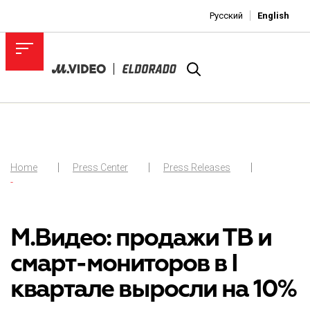
Русский
English
Home
Press Center
Press Releases
-
М.Видео: продажи ТВ и
смарт-мониторов в I
квартале выросли на 10%