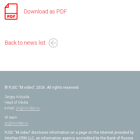
Download as PDF
Back to news list
© PJSC “M.video”, 2026. All rights reserved.
Sergey Kolyada
Head of Media
e-mail:
pr@mvideo.ru
IR team
pr@mvideo.ru
PJSC “M.video” discloses information on a page on the Internet provided by
Interfax-CRKI LLC, an information agency accredited by the Bank of Russia