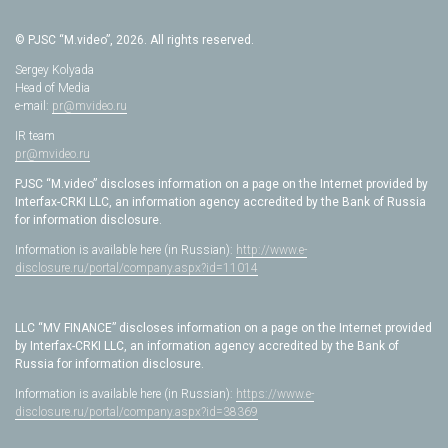
© PJSC “M.video”, 2026. All rights reserved.
Sergey Kolyada
Head of Media
e-mail:
pr@mvideo.ru
IR team
pr@mvideo.ru
PJSC “M.video” discloses information on a page on the Internet provided by
Interfax-CRKI LLC, an information agency accredited by the Bank of Russia
for information disclosure.
Information is available here (in Russian):
http://www.e-
disclosure.ru/portal/company.aspx?id=11014
LLC “MV FINANCE” discloses information on a page on the Internet provided
by Interfax-CRKI LLC, an information agency accredited by the Bank of
Russia for information disclosure.
Information is available here (in Russian):
https://www.e-
disclosure.ru/portal/company.aspx?id=38369