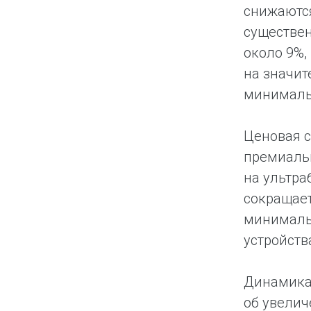
снижаются
существен
около 9%,
на значит
минималь
Ценовая с
премиальн
на ультра
сокращает
минимальн
устройств
Динамика 
об увелич