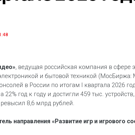
household appliances and electronics sector, providing an
conveni
excellent customer experience, premium service and new
advanta
products from the leading electronics brands.
and pro
1:48
идео»
, ведущая российская компания в сфере
электроникой и бытовой техникой (МосБиржа: 
онсолей в России по итогам I квартала 2026 
а 22% год к году и достигли 459 тыс. устройс
превысил 8,6 млрд рублей.
ель направления «Развитие игр и игрового с