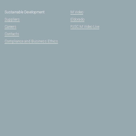
Sustainable Development
M.Video
Suppliers
Eldorado
Careers
PJSC M.Video Live
Contacts
Compliance and Business Ethics