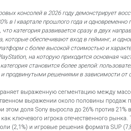
ровых консолей в 2026 году демонстрирует вос
20% в I квартале прошлого года и одновременно 
 что категория развивается сразу в двух направ
а, которые обеспечивают вход в гейминг, и одн
латформ с более высокой стоимостью и харак
PlayStation, на которую приходится основная ча
о категория становится более зрелой: пользова
и продвинутыми решениями в зависимости от с
храняет выраженную сегментацию между мас
твенном выражении около половины продаж по
ри этом доля Sony выросла до 26% против 21% в
как ключевого игрока отечественного рынка
оли (2,1%) и игровые решения формата SUP (7,8%