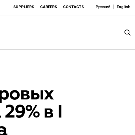
SUPPLIERS
CAREERS
CONTACTS
Русский
English
гровых
29% в I
rado
а
o is developing as an affordable retailer and a