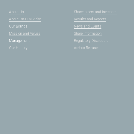
About Us
Shareholders and Investors
About PJSC M.Video
Results and Reports
Our Brands
News and Events
Mission and Values
Share Information
Management
Regulatory Disclosure
Our History
Ad-hoc Releases