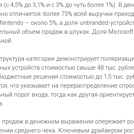
 (с 4,5% до 3,1% и с 3% до чуть более 1%). В 
но отличается: более 75% всей выручки приходи
 Nintendo — около 5%, а доля unbranded-устройс
ельный объем продаж в штуках. Доля Microsof
ной.
труктура категории демонстрирует поляризацию
ых устройств стоимостью свыше 48 тыс. рублей
бюджетные решения стоимостью до 1,5 тыс. ру
ся, что указывает на перераспределение спро
ый порог входа, тогда как другая ориентируе
а.
продаж в денежном выражении опережает рост
ении среднего чека. Ключевым драйвером роста