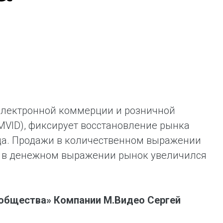
ent universal online platform. The brand’s key
ges for consumers are the best deals, simplicity
ximity.
 электронной коммерции и розничной
MVID), фиксирует восстановление рынка
года. Продажи в количественном выражении
тв, в денежном выражении рынок увеличился
ообщества» Компании М.Видео Сергей