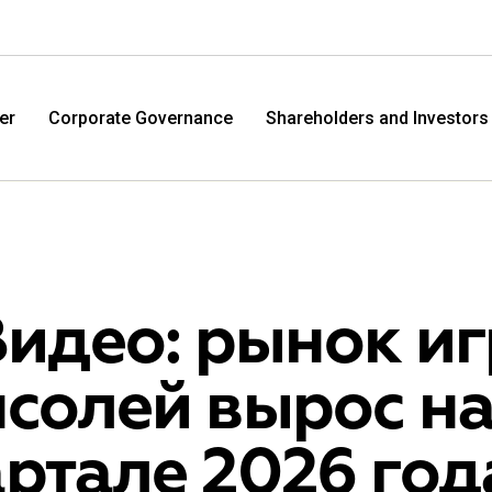
er
Corporate Governance
Shareholders and Investors
Видео: рынок и
солей вырос на 
M.Video
Eldo
ртале 2026 год
M.Video is developing as a universal retailer in the
Eldorad