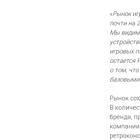
«
Рынок иг
почти на 
Мы видим,
устройств
игровых п
остается 
о том, чт
базовыми 
Рынок со
В количес
бренда, п
компании 
ретроконс