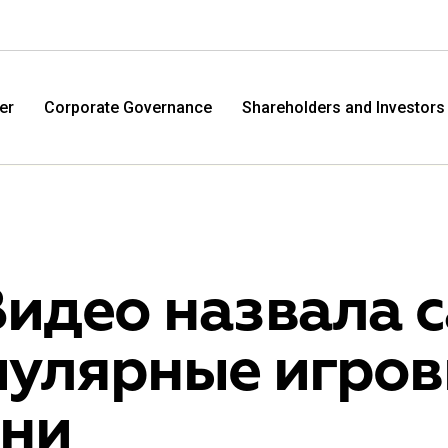
er
Corporate Governance
Shareholders and Investors
Видео назвала 
пулярные игров
M.Video
Eldo
ени
M.Video is developing as a universal retailer in the
Eldorad