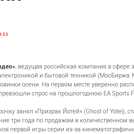
household appliances and electronics sector, providing an
conveni
excellent customer experience, premium service and new
advanta
products from the leading electronics brands.
and pro
9:53
идео»
, ведущая российская компания в сфере
электроникой и бытовой техникой (МосБиржа:
овинки осени. На первом месте уверенно расп
 превзошли спрос на прошлогоднюю EA Sports F
рочку занял «Призрак Йотей» (Ghost of Yotei)
ние три года по продажам в количественном 
ов первой игры серии из-за кинематографичн