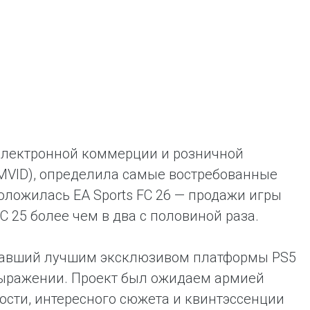
ent universal online platform. The brand’s key
ges for consumers are the best deals, simplicity
ximity.
 электронной коммерции и розничной
 MVID), определила самые востребованные
оложилась EA Sports FC 26 — продажи игры
C 25 более чем в два с половиной раза.
, ставший лучшим эксклюзивом платформы PS5
выражении. Проект был ожидаем армией
ости, интересного сюжета и квинтэссенции