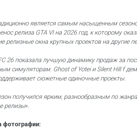
адиционно является самым насыщенным сезоном
енос релиза GTA VI на 2026 год, к которому ока
е релизные окна крупных проектов на другие п
 FC 26 показала лучшую динамику продаж за пос
ым симуляторам. Ghost of Yotei и Silent Hill f 
оддерживает сюжетные одиночные проекты.
езон получился ярким, разнообразным по жанр
е релизы
».
а фотографии: