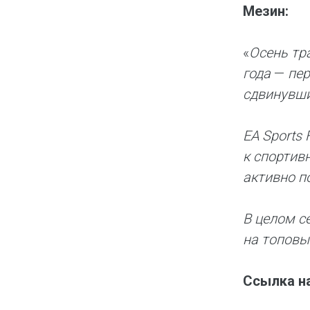
Мезин:
«
Осень тр
года
—
пер
сдвинувши
EA Sports
к спортивн
активно п
В целом с
на топовы
Ссылка н