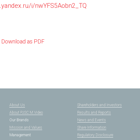
sk.yandex.ru/i/nwYFS5Aobn2_TQ
Download as PDF
About Us
Shareholders and Investors
About PJSC M.Video
Results and Reports
Our Brands
News and Events
Mission and Values
Share Information
Management
Regulatory Disclosure