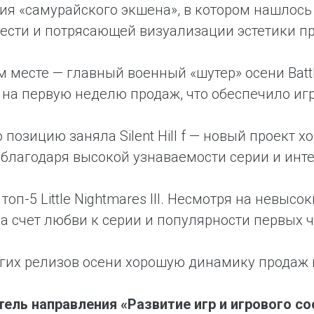
я «самурайского экшена», в котором нашлось
ести и потрясающей визуализации эстетики п
м месте — главный военный «шутер» осени Battl
на первую неделю продаж, что обеспечило игр
 позицию заняла Silent Hill f — новый проект
 благодаря высокой узнаваемости серии и инт
топ-5 Little Nightmares III. Несмотря на невыс
а счет любви к серии и популярности первых ч
гих релизов осени хорошую динамику продаж пок
ель направления «Развитие игр и игрового с