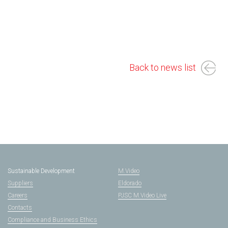
Back to news list
Sustainable Development
M.Video
Suppliers
Eldorado
Careers
PJSC M.Video Live
Contacts
Compliance and Business Ethics