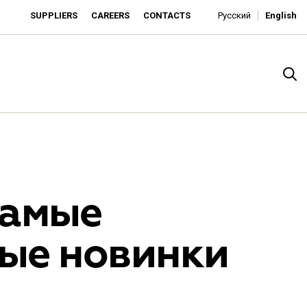
SUPPLIERS
CAREERS
CONTACTS
Русский
English
самые
ые новинки
rado
o is developing as an affordable retailer and a