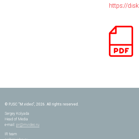
https://di
© PJSC “M.video”, 2026. All rights reserved.
Sergey Kolyada
Head of Media
e-mail:
pr@mvideo.ru
IR team