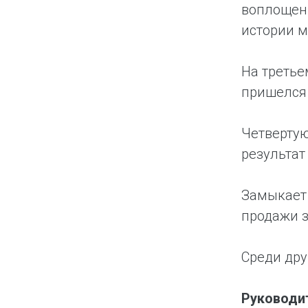
воплощени
истории м
На третье
пришелся 
Четвертую
результат
Замыкает 
продажи з
Среди дру
Руководит