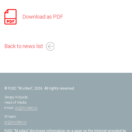
Download as PDF
Back to news list
© PJSC “M.video”, 2026. All rights reserved.
Sergey Kolyada
Head of Media
e-mail:
pr@mvideo.ru
IR team
pr@mvideo.ru
PJSC “M.video” discloses information on a page on the Internet provided by