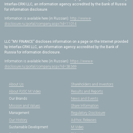
Interfax-CRKI LLC, an information agency accredited by the Bank of Russia
for information disclosure.
Information is available here (in Russian):
http://www.e-
disclosure.ru/portal/company.aspx?id=11014
LLC “MV FINANCE” discloses information on a page on the Internet provided
by Interfax-CRKI LLC, an information agency accredited by the Bank of
Russia for information disclosure.
Information is available here (in Russian):
https://www.e-
disclosure.ru/portal/company.aspx?id=38369
About Us
Shareholders and Investors
About PJSC M.Video
Results and Reports
Our Brands
News and Events
Mission and Values
Share Information
Management
Regulatory Disclosure
Our History
Ad-hoc Releases
Sustainable Development
M.Video