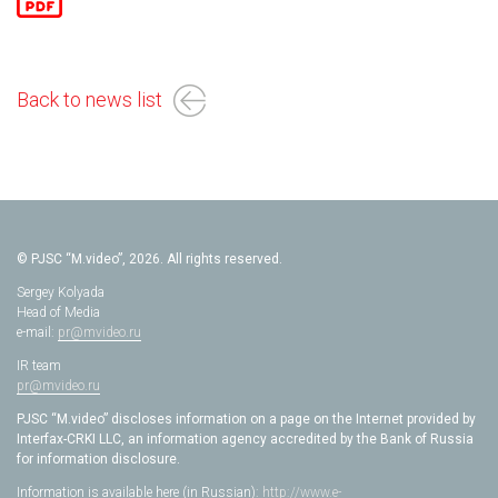
Back to news list
© PJSC “M.video”, 2026. All rights reserved.
Sergey Kolyada
Head of Media
e-mail:
pr@mvideo.ru
IR team
pr@mvideo.ru
PJSC “M.video” discloses information on a page on the Internet provided by
Interfax-CRKI LLC, an information agency accredited by the Bank of Russia
for information disclosure.
Information is available here (in Russian):
http://www.e-