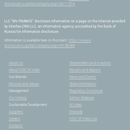
disclosure.ru/portal/company.aspx?id=11014
LLC “MV FINANCE” discloses information on a page on the Internet provided
by Interfax-CRKI LLC, an information agency accredited by the Bank of
Russia for information disclosure.
Information is available here (in Russian):
https://www.e-
disclosure.ru/portal/company.aspx?id=38369
About Us
Shareholders and Investors
About PJSC M.Video
Results and Reports
Our Brands
News and Events
Mission and Values
Share Information
Management
Regulatory Disclosure
Our History
Ad-hoc Releases
Sustainable Development
M.Video
Suppliers
Eldorado
Careers
PJSC M.Video Live
Contacts