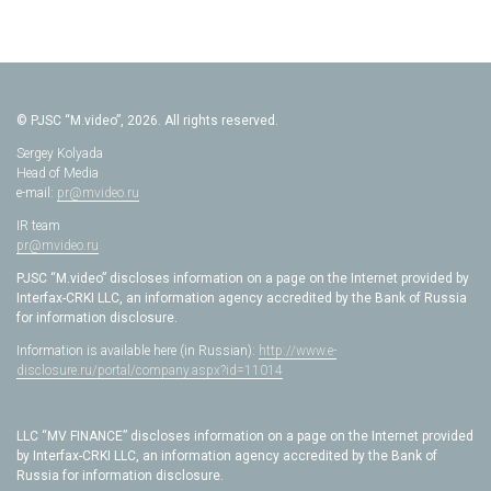
© PJSC “M.video”, 2026. All rights reserved.
Sergey Kolyada
Head of Media
e-mail:
pr@mvideo.ru
IR team
pr@mvideo.ru
PJSC “M.video” discloses information on a page on the Internet provided by
Interfax-CRKI LLC, an information agency accredited by the Bank of Russia
for information disclosure.
Information is available here (in Russian):
http://www.e-
disclosure.ru/portal/company.aspx?id=11014
LLC “MV FINANCE” discloses information on a page on the Internet provided
by Interfax-CRKI LLC, an information agency accredited by the Bank of
Russia for information disclosure.