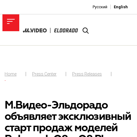
Русский
English
Home
Press Center
Press Releases
-
М.Видео-Эльдорадо
объявляет эксклюзивный
старт продаж моделей