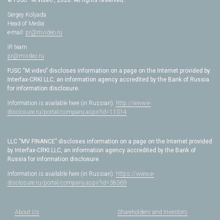
© PJSC “M.video”, 2026. All rights reserved.
Sergey Kolyada
Head of Media
e-mail:
pr@mvideo.ru
IR team
pr@mvideo.ru
PJSC “M.video” discloses information on a page on the Internet provided by
Interfax-CRKI LLC, an information agency accredited by the Bank of Russia
for information disclosure.
Information is available here (in Russian):
http://www.e-
disclosure.ru/portal/company.aspx?id=11014
LLC “MV FINANCE” discloses information on a page on the Internet provided
by Interfax-CRKI LLC, an information agency accredited by the Bank of
Russia for information disclosure.
Information is available here (in Russian):
https://www.e-
disclosure.ru/portal/company.aspx?id=38369
About Us
Shareholders and Investors