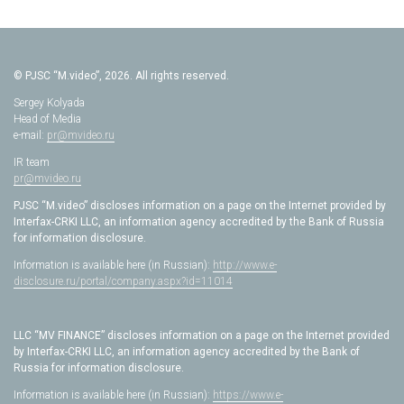
© PJSC “M.video”, 2026. All rights reserved.
Sergey Kolyada
Head of Media
e-mail:
pr@mvideo.ru
IR team
pr@mvideo.ru
PJSC “M.video” discloses information on a page on the Internet provided by
Interfax-CRKI LLC, an information agency accredited by the Bank of Russia
for information disclosure.
Information is available here (in Russian):
http://www.e-
disclosure.ru/portal/company.aspx?id=11014
LLC “MV FINANCE” discloses information on a page on the Internet provided
by Interfax-CRKI LLC, an information agency accredited by the Bank of
Russia for information disclosure.
Information is available here (in Russian):
https://www.e-