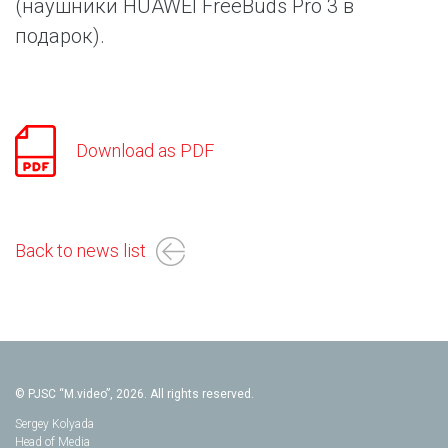
(наушники HUAWEI FreeBuds Pro 3 в
подарок).
Download as PDF
Back to news list
© PJSC “M.video”, 2026. All rights reserved.
Sergey Kolyada
Head of Media