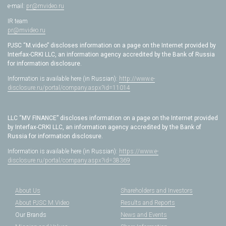
e-mail:
pr@mvideo.ru
IR team
pr@mvideo.ru
PJSC “M.video” discloses information on a page on the Internet provided by
Interfax-CRKI LLC, an information agency accredited by the Bank of Russia
for information disclosure.
Information is available here (in Russian):
http://www.e-
disclosure.ru/portal/company.aspx?id=11014
LLC “MV FINANCE” discloses information on a page on the Internet provided
by Interfax-CRKI LLC, an information agency accredited by the Bank of
Russia for information disclosure.
Information is available here (in Russian):
https://www.e-
disclosure.ru/portal/company.aspx?id=38369
About Us
Shareholders and Investors
About PJSC M.Video
Results and Reports
Our Brands
News and Events