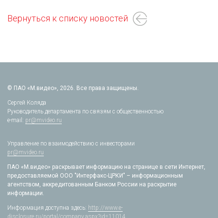
Вернуться к списку новостей
© ПАО «М.видео», 2026. Все права защищены.
Сергей Коляда
Руководитель департамента по связям с общественностью
e-mail:
pr@mvideo.ru
Управление по взаимодействию с инвесторами
pr@mvideo.ru
ПАО «М.видео» раскрывает информацию на странице в сети Интернет,
предоставляемой ООО "Интерфакс-ЦРКИ" – информационным
агентством, аккредитованным Банком России на раскрытие
информации.
Информация доступна здесь:
http://www.e-
disclosure.ru/portal/company.aspx?id=11014