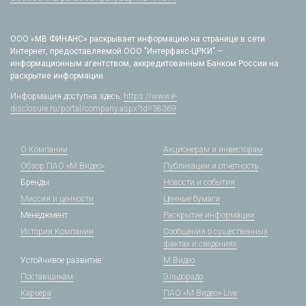
ООО «МВ ФИНАНС» раскрывает информацию на странице в сети
Интернет, предоставляемой ООО "Интерфакс-ЦРКИ" –
информационным агентством, аккредитованным Банком России на
раскрытие информации.
Информация доступна здесь:
https://www.e-
disclosure.ru/portal/company.aspx?id=38369
О Компании
Акционерам и инвесторам
Обзор ПАО «М.Видео»
Публикации и отчетность
Бренды
Новости и события
Миссия и ценности
Ценные бумаги
Менеджмент
Раскрытие информации
История Компании
Сообщения о существенных
фактах и сведениях
Устойчивое развитие
М.Видео
Поставщикам
Эльдорадо
Карьера
ПАО «М.Видео» Live